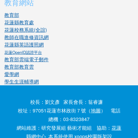
教育網站
教育部
花蓮縣教育處
花蓮校務系統(全誼)
教師在職進修資訊網
花蓮縣英語護照網
花蓮OpenID認證平台
教育部雲端電子郵件
教育部教育雲
愛學網
學生生涯輔導網
校長：劉文彥 家長會長：翁睿濂
校址：97051花蓮市林政街７號（
地圖
） 電話
總機：03-8323847
網站維護：研究發展組 藝術才能組 協助：
花蓮
縣網中心
本系統使用 xoops校園版架設