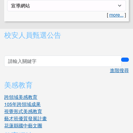
[
more...
]
右邊區域內容
校安人員甄選公告
sea
進階搜尋
美感教育
跨領域美感教育
105年跨領域成果
視覺形式美感教育
藝才班優質發展計畫
花蓮縣國中藝文團