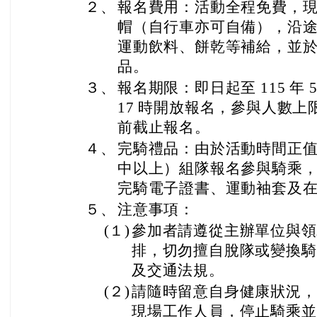
２、
報名費用：活動全程免費，
帽（自行車亦可自備），沿
運動飲料、餅乾等補給，並
品。
３、
報名期限：即日起至 115 年 
17 時開放報名，參與人數上限
前截止報名。
４、
完騎禮品：由於活動時間正
中以上）組隊報名參與騎乘
完騎電子證書、運動袖套及
５、
注意事項：
(１)
參加者請遵從主辦單位與領
排，切勿擅自脫隊或變換騎
及交通法規。
(２)
請隨時留意自身健康狀況，
現場工作人員，停止騎乘並