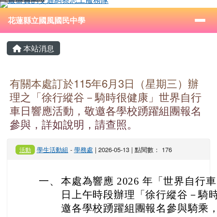
花蓮縣立國風國民中學
跳至主內容區
導覽列
⏸
花蓮縣立國風國民中學
頁尾區域
主內容區域
本站消息
有關本處訂於115年6月3日（星期三）辦
理之「徐行縱谷－騎時很健康」世界自行
車日響應活動，敬邀各學校踴躍組團報名
參與，詳如說明，請查照。
學生活動組
-
學務處
| 2026-05-13 | 點閱數： 176
活動
一、
本處為響應 2026 年「世界自行車日」
日上午時段辦理「徐行縱谷－騎
邀各學校踴躍組團報名參與騎乘