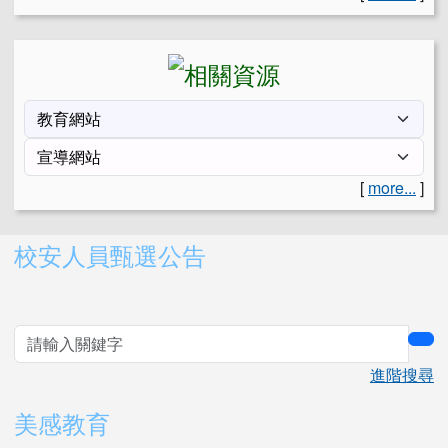
[
more...
]
右邊區域內容
校安人員甄選公告
sea
進階搜尋
美感教育