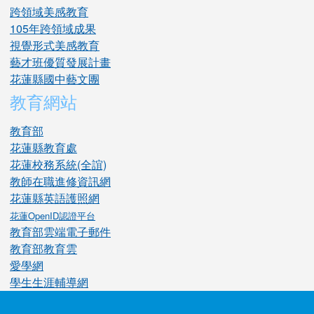
跨領域美感教育
105年跨領域成果
視覺形式美感教育
藝才班優質發展計畫
花蓮縣國中藝文團
教育網站
教育部
花蓮縣教育處
花蓮校務系統(全誼)
教師在職進修資訊網
花蓮縣英語護照網
花蓮OpenID認證平台
教育部雲端電子郵件
教育部教育雲
愛學網
學生生涯輔導網