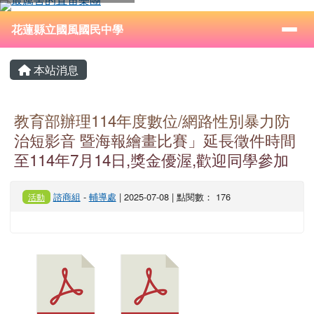
花蓮縣立國風國民中學
跳至主內容區
導覽列
⏸
花蓮縣立國風國民中學
頁尾區域
主內容區域
本站消息
教育部辦理114年度數位/網路性別暴力防
治短影音 暨海報繪畫比賽」延長徵件時間
至114年7月14日,獎金優渥,歡迎同學參加
諮商組
-
輔導處
| 2025-07-08 | 點閱數： 176
活動