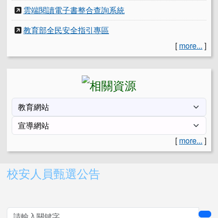
雲端閱讀電子書整合查詢系統
教育部全民安全指引專區
[
more...
]
[
more...
]
右邊區域內容
校安人員甄選公告