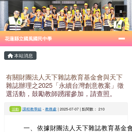
花蓮縣立國風國民中學
跳至主內容區
⏸
導覽列
花蓮縣立國風國民中學
頁尾區域
主內容區域
本站消息
有關財團法人天下雜誌教育基金會與天下
雜誌辦理之2025「永續台灣創意教案」徵
選活動，鼓勵教師踴躍參加，請查照。
課程教學組
-
教務處
| 2025-07-07 | 點閱數： 210
活動
一、
依據財團法人天下雜誌教育基金會 11