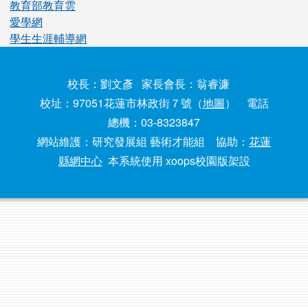
教育部教育雲
愛學網
學生生涯輔導網
校長：劉文彥 家長會長：翁睿濂
校址：97051花蓮市林政街７號（
地圖
） 電話
總機：03-8323847
網站維護：研究發展組 藝術才能組 協助：
花蓮
縣網中心
本系統使用 xoops校園版架設