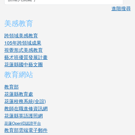
sea
進階搜尋
美感教育
跨領域美感教育
105年跨領域成果
視覺形式美感教育
藝才班優質發展計畫
花蓮縣國中藝文團
教育網站
教育部
花蓮縣教育處
花蓮校務系統(全誼)
教師在職進修資訊網
花蓮縣英語護照網
花蓮OpenID認證平台
教育部雲端電子郵件