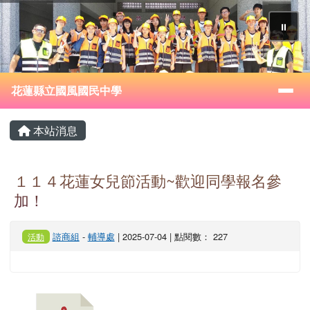
花蓮縣立國風國民中學
跳至主內容區
⏸
導覽列
花蓮縣立國風國民中學
頁尾區域
主內容區域
本站消息
１１４花蓮女兒節活動~歡迎同學報名參
加！
諮商組
-
輔導處
| 2025-07-04 | 點閱數： 227
活動