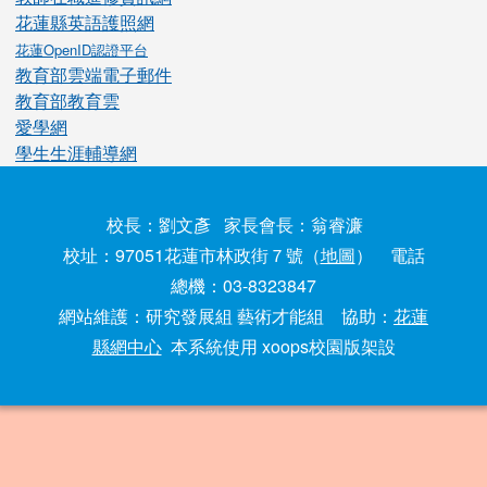
花蓮縣英語護照網
花蓮OpenID認證平台
教育部雲端電子郵件
教育部教育雲
愛學網
學生生涯輔導網
校長：劉文彥 家長會長：翁睿濂
校址：97051花蓮市林政街７號（
地圖
） 電話
總機：03-8323847
網站維護：研究發展組 藝術才能組 協助：
花蓮
縣網中心
本系統使用 xoops校園版架設