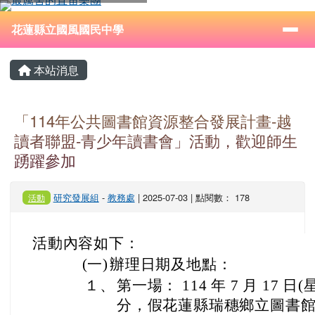
花蓮縣立國風國民中學
跳至主內容區
導覽列
⏸
花蓮縣立國風國民中學
頁尾區域
主內容區域
本站消息
「114年公共圖書館資源整合發展計畫-越
讀者聯盟-青少年讀書會」活動，歡迎師生
踴躍參加
研究發展組
-
教務處
| 2025-07-03 | 點閱數： 178
活動
活動內容如下：
(一)
辦理日期及地點：
１、
第一場： 114 年 7 月 17 日(
分，假花蓮縣瑞穗鄉立圖書館 