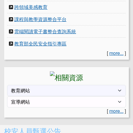
跨領域美感教育
課程與教學資源整合平台
雲端閱讀電子書整合查詢系統
教育部全民安全指引專區
[
more...
]
[
more...
]
右邊區域內容
校安人員甄選公告