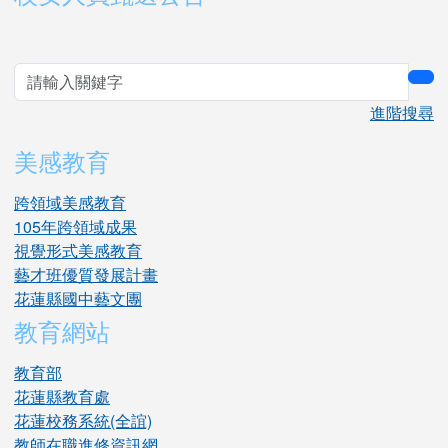
sea
進階搜尋
美感教育
跨領域美感教育
105年跨領域成果
視覺形式美感教育
藝才班優質發展計畫
花蓮縣國中藝文團
教育網站
教育部
花蓮縣教育處
花蓮校務系統(全誼)
教師在職進修資訊網