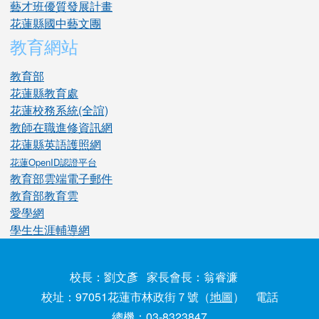
藝才班優質發展計畫
花蓮縣國中藝文團
教育網站
教育部
花蓮縣教育處
花蓮校務系統(全誼)
教師在職進修資訊網
花蓮縣英語護照網
花蓮OpenID認證平台
教育部雲端電子郵件
教育部教育雲
愛學網
學生生涯輔導網
校長：劉文彥 家長會長：翁睿濂
校址：97051花蓮市林政街７號（
地圖
） 電話
總機：03-8323847