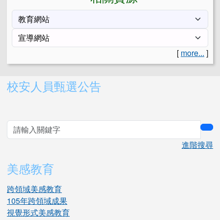
[
more...
]
右邊區域內容
校安人員甄選公告
sea
進階搜尋
美感教育
跨領域美感教育
105年跨領域成果
視覺形式美感教育