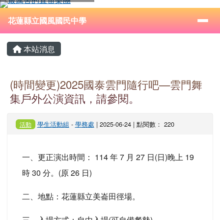
花蓮縣立國風國民中學
跳至主內容區
導覽列
⏸
花蓮縣立國風國民中學
頁尾區域
主內容區域
本站消息
(時間變更)2025國泰雲門隨行吧—雲門舞
集戶外公演資訊，請參閱。
學生活動組
-
學務處
| 2025-06-24 | 點閱數： 220
活動
一、更正演出時間： 114 年 7 月 27 日(日)晚上 19
時 30 分。(原 26 日)
二、地點：花蓮縣立美崙田徑場。
三、入場方式：自由入場(可自備餐墊)