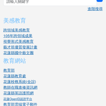
sea
進階搜尋
美感教育
跨領域美感教育
105年跨領域成果
視覺形式美感教育
藝才班優質發展計畫
花蓮縣國中藝文團
教育網站
教育部
花蓮縣教育處
花蓮校務系統(全誼)
教師在職進修資訊網
花蓮縣英語護照網
花蓮OpenID認證平台
教育部雲端電子郵件