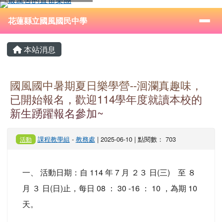
花蓮縣立國風國民中學
跳至主內容區
導覽列
⏸
花蓮縣立國風國民中學
頁尾區域
主內容區域
本站消息
國風國中暑期夏日樂學營--洄瀾真趣味，
已開始報名，歡迎114學年度就讀本校的
新生踴躍報名參加~
課程教學組
-
教務處
| 2025-06-10 | 點閱數： 703
活動
一、 活動日期：自 114 年 7 月 ２３ 日(三) 至 ８
月 ３ 日(日)止，每日 08 ： 30 -16 ： 10 ，為期 10
天。