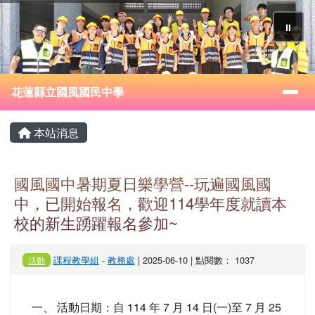
花蓮縣立國風國民中學
跳至主內容區
⏸
導覽列
花蓮縣立國風國民中學
頁尾區域
主內容區域
本站消息
國風國中暑期夏日樂學營--玩遍國風國
中，已開始報名，歡迎114學年度就讀本
校的新生踴躍報名參加~
課程教學組
-
教務處
| 2025-06-10 | 點閱數： 1037
活動
一、 活動日期：自 114 年 7 月 14 日(一)至 7 月 25