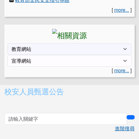
[
more...
]
[
more...
]
右邊區域內容
校安人員甄選公告
sea
進階搜尋