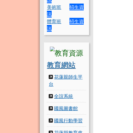
美術班
招生資
訊
體育班
招生資
訊
教育網站
花蓮親師生平
台
全誼系統
國風圖書館
國風行動學習
花蓮縣教育處