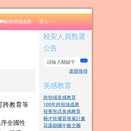
⏸
藝術領域成果
登入
右邊區域內容
校安人員甄選
公告
search
進階搜尋
美感教育
跨領域美感教育
105年跨領域成果
可跨教育等
視覺形式美感教育
藝才班優質發展計畫
比序全國性
花蓮縣國中藝文團