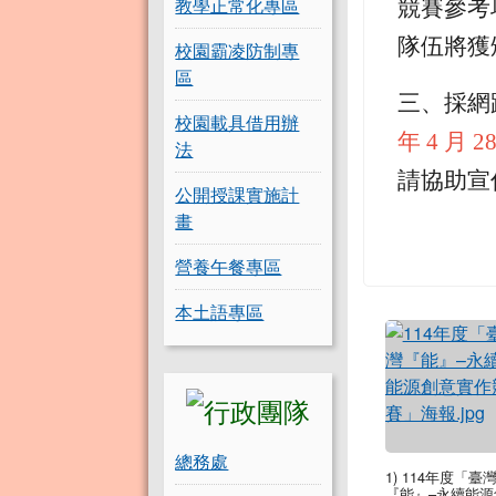
教學正常化專區
競賽參考
隊伍將獲
校園霸凌防制專
區
三、採網路報名
校園載具借用辦
年 4 月 
法
請協助宣傳。
公開授課實施計
畫
營養午餐專區
本土語專區
總務處
1) 114年度「臺
『能』–永續能源