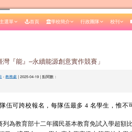
主選單
首頁
學校簡介
行政團隊
校刊
區域
「臺灣『能』–永續能源創意實作競賽」
組
-
教務處
| 2025-04-19 | 點閱數：
隊伍可跨校報名，每隊伍最多 4 名學生，惟不
賽列為教育部十二年國民基本教育免試入學超額