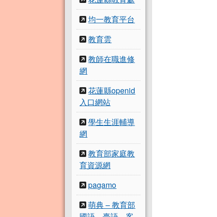
均一教育平台
教育雲
教師在職進修
網
花蓮縣openid
入口網站
學生生涯輔導
網
教育部家庭教
育資源網
pagamo
萌典 – 教育部
國語、臺語、客