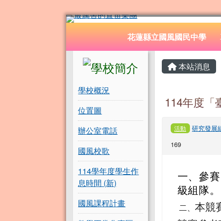
花蓮縣立國風國民中學
跳至主內容區
導覽列
花蓮縣立國風國民中學
頁尾區域
左邊區域內容
主內容
本站消息
學校概況
114年度
位置圖
研究發展
活動
辦公室電話
169
國風校歌
114學年度學生作
一、參賽
息時間 (新)
級組隊。
國風課程計畫
本競
二、