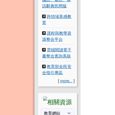
語辭典民間版
跨領域美感教
育
課程與教學資
源整合平台
雲端閱讀電子
書整合查詢系統
教育部全民安
全指引專區
[
more...
]