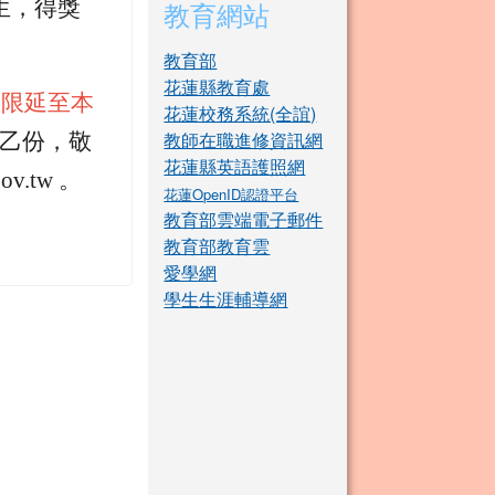
生，得獎
教育網站
教育部
花蓮縣教育處
期限延至本
花蓮校務系統(全誼)
教師在職進修資訊網
乙份，敬
花蓮縣英語護照網
v.tw 。
花蓮OpenID認證平台
教育部雲端電子郵件
教育部教育雲
愛學網
學生生涯輔導網