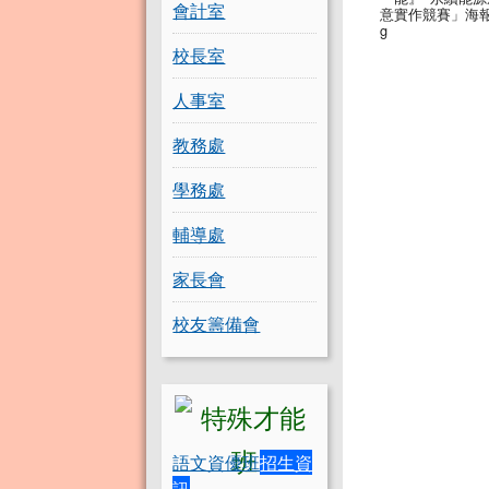
會計室
意實作競賽」海報.
g
校長室
人事室
教務處
學務處
輔導處
家長會
校友籌備會
語文資優班
招生資
訊