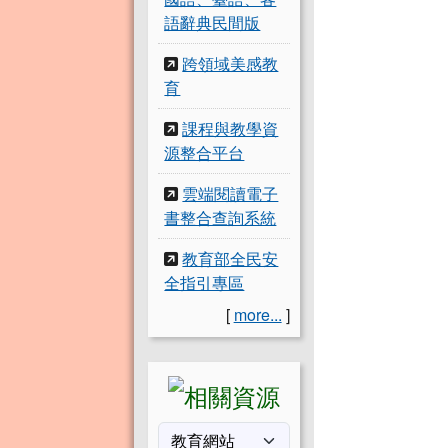
語辭典民間版
跨領域美感教
育
課程與教學資
源整合平台
雲端閱讀電子
書整合查詢系統
教育部全民安
全指引專區
[
more...
]