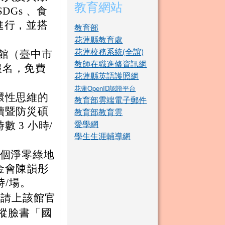
教育網站
Gs 、食
進行，並搭
教育部
花蓮縣教育處
花蓮校務系統(全誼)
g 館（臺中市
教師在職進修資訊網
報名，免費
花蓮縣英語護照網
花蓮OpenID認證平台
統循環性思維的
教育部雲端電子郵件
續暨防災碩
教育部教育雲
愛學網
 3 小時/
學生生涯輔導網
吃出一個淨零綠地
金會陳韻彤
時/場。
情請上該館官
蹤臉書「國