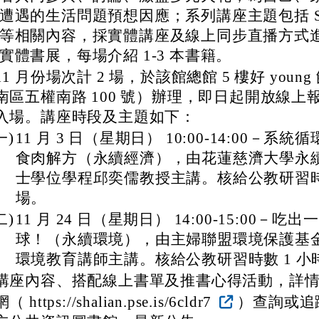
遭遇的生活問題預想因應；系列講座主題包括 SD
等相關內容，採實體講座及線上同步直播方式
實體書展，每場介紹 1-3 本書籍。
11 月份場次計 2 場，於該館總館 5 樓好 youn
南區五權南路 100 號）辦理，即日起開放線上
入場。講座時段及主題如下：
一)
11 月 3 日（星期日） 10:00-14:00－系
食肉解方（永續經濟），由花蓮慈濟大學永
士學位學程邱奕儒教授主講。核給公教研習時數
場。
二)
11 月 24 日（星期日） 14:00-15:00－
球！（永續環境），由主婦聯盟環境保護基
環境教育講師主講。核給公教研習時數 1 小
講座內容、搭配線上書單及推書心得活動，詳
網（ https://shalian.pse.is/6cldr7
）查詢或追