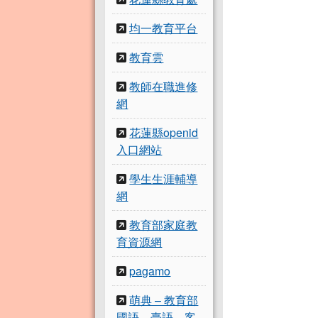
均一教育平台
教育雲
教師在職進修
網
花蓮縣openid
入口網站
學生生涯輔導
網
教育部家庭教
育資源網
pagamo
萌典 – 教育部
國語、臺語、客