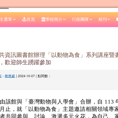
主選單
首頁
學校簡介
行政團隊
校刊
區域
共資訊圖書館辦理「以動物為食」系列講座暨書
，歡迎師生踴躍參加
組
-
教務處
| 2024-10-07 | 點閱數：
由該館與「臺灣動物與人學會」合辦，自 113 年
年 6 月止，就「以動物為食」主題邀請相關領域專
者共同參與、討論、激盪多元火花，為自己、