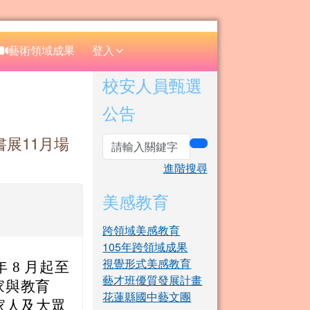
⏸
藝術領域成果
登入
右邊區域內容
校安人員甄選
公告
展11月場
search
進階搜尋
美感教育
跨領域美感教育
105年跨領域成果
視覺形式美感教育
 8 月起至
藝才班優質發展計畫
家與教育
花蓮縣國中藝文團
家人及大眾