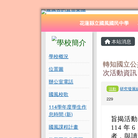
花蓮縣立國風國民中學
跳至主內容區
導覽列
花蓮縣立國風國民中學
頁尾區域
左邊區域內容
主內容
本站消息
學校概況
轉知國立公
位置圖
次活動資訊
辦公室電話
研究發展
活動
國風校歌
229
114學年度學生作
息時間 (新)
旨揭活動
國風課程計畫
114 
者，與讀