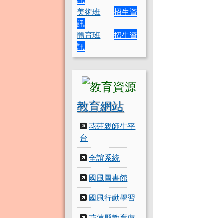
美術班
招生資
訊
體育班
招生資
訊
教育網站
花蓮親師生平
台
全誼系統
國風圖書館
國風行動學習
花蓮縣教育處