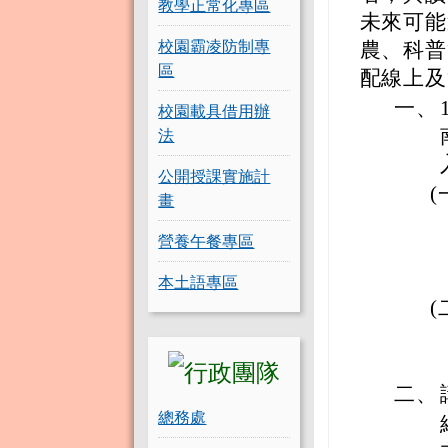
教學正常化專區
未來可能
校園霸凌防制專
農、科普
區
配線上及
一、
校園載具借用辦
法
公開授課實施計
(
畫
營養午餐專區
本土語專區
(
二、
總務處