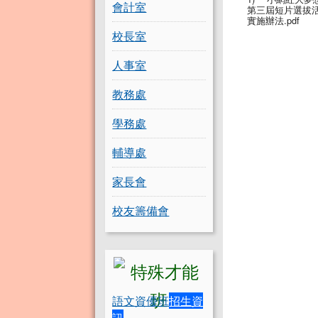
會計室
第三屆短片選拔
實施辦法.pdf
校長室
人事室
教務處
學務處
輔導處
家長會
校友籌備會
語文資優班
招生資
訊