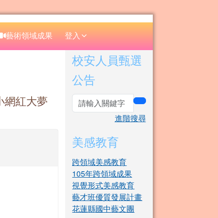
⏸
藝術領域成果
登入
右邊區域內容
校安人員甄選
公告
小網紅大夢
search
進階搜尋
美感教育
跨領域美感教育
105年跨領域成果
視覺形式美感教育
藝才班優質發展計畫
花蓮縣國中藝文團