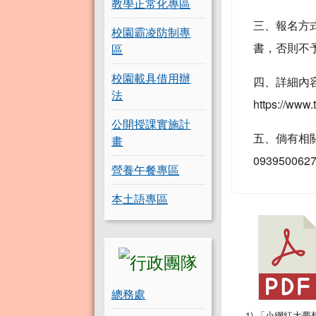
教學正常化專區
三、報名方
校園霸凌防制專
書，否則不
區
校園載具借用辦
四、詳細內
法
https://www.
公開授課實施計
五、倘有相關
畫
093950062
營養午餐專區
本土語專區
總務處
1) 「小網紅大夢