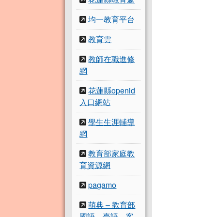
均一教育平台
教育雲
教師在職進修
網
花蓮縣openid
入口網站
學生生涯輔導
網
教育部家庭教
育資源網
pagamo
萌典 – 教育部
國語、臺語、客