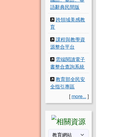
語辭典民間版
跨領域美感教
育
課程與教學資
源整合平台
雲端閱讀電子
書整合查詢系統
教育部全民安
全指引專區
[
more...
]