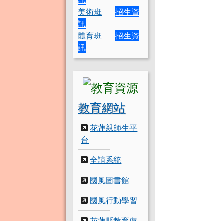
美術班
招生資
訊
體育班
招生資
訊
教育網站
花蓮親師生平
台
全誼系統
國風圖書館
國風行動學習
花蓮縣教育處