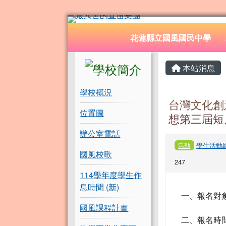
花蓮縣立國風國民中學
跳至主內容區
導覽列
花蓮縣立國風國民中學
頁尾區域
左邊區域內容
主內容
本站消息
學校概況
台灣文化創
位置圖
想第三屆短
辦公室電話
學生活動
活動
國風校歌
247
114學年度學生作
息時間 (新)
一、報名對
國風課程計畫
二、報名時間： 