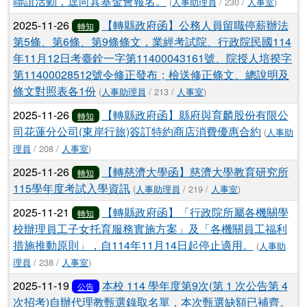
聯誼活動，逕向其基金會報名。
(
人事助理員
/ 230 /
人事室
)
2025-11-26
【轉縣政府函】公務人員留職停薪辦法
轉知
第5條、第6條、第9條條文，業經考試院、行政院民國114
年11月12日考臺銓一字第11400043161號、院授人培揆字
第11400028512號令修正發布；檢送修正條文、總說明及
條文對照表各1份
(
人事助理員
/ 213 /
人事室
)
2025-11-26
【轉縣政府函】縣府與育麟股份有限公
轉知
司花蓮分公司(東岸行旅)簽訂特約商店消費優惠合約
(
人事助
理員
/ 208 /
人事室
)
2025-11-26
【轉慈濟大學函】慈濟大學教育研究所
轉知
115學年度考試入學資訊
(
人事助理員
/ 219 /
人事室
)
2025-11-21
【轉縣政府函】「行政院所屬各機關學
轉知
校辦理員工子女托育服務實施方案」及「各機關員工福利
措施推動原則」，自114年11月14日起停止適用。
(
人事助
理員
/ 238 /
人事室
)
2025-11-19
本校 114 學年度第9次(第 1 次公告第 4
公告
次招考)自辦代理教甄選錄取名單，本次甄選缺額已補齊。