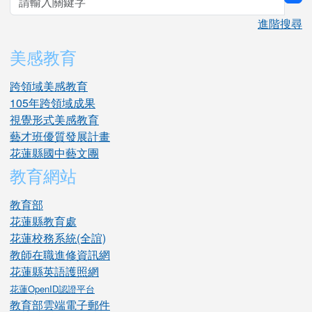
sea
進階搜尋
美感教育
跨領域美感教育
105年跨領域成果
視覺形式美感教育
藝才班優質發展計畫
花蓮縣國中藝文團
教育網站
教育部
花蓮縣教育處
花蓮校務系統(全誼)
教師在職進修資訊網
花蓮縣英語護照網
花蓮OpenID認證平台
教育部雲端電子郵件