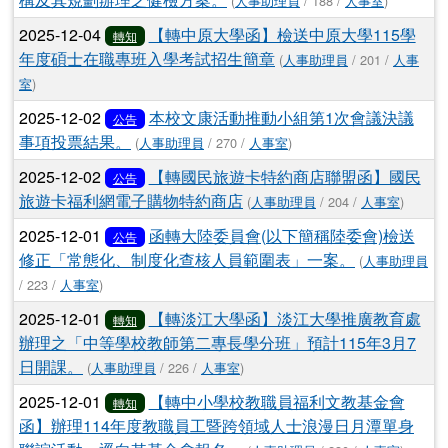
(
人事助理員
/ 188 /
人事室
)
2025-12-04
【轉中原大學函】檢送中原大學115學
轉知
年度碩士在職專班入學考試招生簡章
(
人事助理員
/ 201 /
人事
室
)
2025-12-02
本校文康活動推動小組第1次會議決議
公告
事項投票結果。
(
人事助理員
/ 270 /
人事室
)
2025-12-02
【轉國民旅遊卡特約商店聯盟函】國民
公告
旅遊卡福利網電子購物特約商店
(
人事助理員
/ 204 /
人事室
)
2025-12-01
函轉大陸委員會(以下簡稱陸委會)檢送
公告
修正「常態化、制度化查核人員範圍表」一案。
(
人事助理員
/ 223 /
人事室
)
2025-12-01
【轉淡江大學函】淡江大學推廣教育處
轉知
辦理之「中等學校教師第二專長學分班」預計115年3月7
日開課。
(
人事助理員
/ 226 /
人事室
)
2025-12-01
【轉中小學校教職員福利文教基金會
轉知
函】辦理114年度教職員工暨跨領域人士浪漫日月潭單身