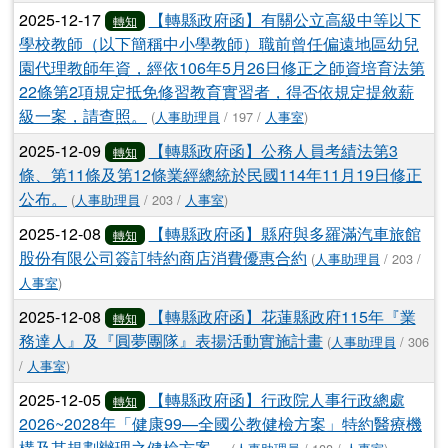
2025-12-17
【轉縣政府函】有關公立高級中等以下
轉知
學校教師（以下簡稱中小學教師）職前曾任偏遠地區幼兒
園代理教師年資，經依106年5月26日修正之師資培育法第
22條第2項規定抵免修習教育實習者，得否依規定提敘薪
級一案，請查照。
(
人事助理員
/ 197 /
人事室
)
2025-12-09
【轉縣政府函】公務人員考績法第3
轉知
條、第11條及第12條業經總統於民國114年11月19日修正
公布。
(
人事助理員
/ 203 /
人事室
)
2025-12-08
【轉縣政府函】縣府與多羅滿汽車旅館
轉知
股份有限公司簽訂特約商店消費優惠合約
(
人事助理員
/ 203 /
人事室
)
2025-12-08
【轉縣政府函】花蓮縣政府115年『業
轉知
務達人』及『圓夢團隊』表揚活動實施計畫
(
人事助理員
/ 306
/
人事室
)
2025-12-05
【轉縣政府函】行政院人事行政總處
轉知
2026~2028年「健康99—全國公教健檢方案」特約醫療機
構及其規劃辦理之健檢方案。