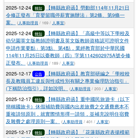
2025-12-24
【轉縣政府函】勞動部114年11月21日
轉知
令修正發布「育嬰留職停薪實施辦法」第2條、第9條一
案。
(
人事助理員
/ 169 /
人事室
)
2025-12-24
【轉縣政府函】「高級中等以下學校及
轉知
幼兒園英文版教師證明書及英文版教師資格認可證明文件
申請作業要點」第3點、第4點，業經教育部於中華民國
114年11月25日以臺教師（四）字第1142602975A號令修
正發布。
(
人事助理員
/ 189 /
人事室
)
2025-12-17
【轉縣政府函】教育部研編之「學校校
公告
長及教職員工違反與性或性別有關之專業倫理防治指引」
(下稱防治指引)，詳如說明。
(
人事助理員
/ 203 /
人事室
)
2025-12-17
【轉縣政府函】重申國民旅遊卡（以下
轉知
簡稱國旅卡）休假補助費與國內出差旅費之交通費應本不
重複請領原則，就實際情形擇一請領，並補充說明住宿費
及雜費之處理原則一案。
(
人事助理員
/ 401 /
人事室
)
2025-12-17
【轉縣政府函】「花蓮縣政府表揚模範
轉知