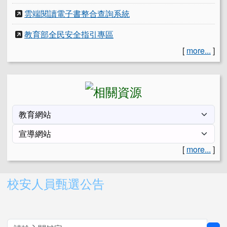
雲端閱讀電子書整合查詢系統
教育部全民安全指引專區
[
more...
]
[
more...
]
右邊區域內容
校安人員甄選公告