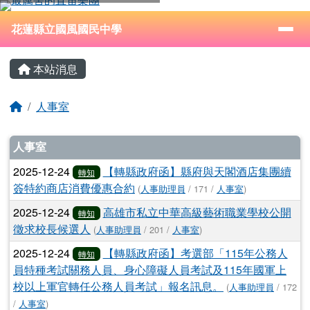
花蓮縣立國風國民中學
跳至主內容區
導覽列
⏸
花蓮縣立國風國民中學
頁尾區域
主內容區域
本站消息
回首頁
人事室
文章列表
人事室
2025-12-24
【轉縣政府函】縣府與天閣酒店集團續
轉知
簽特約商店消費優惠合約
(
人事助理員
/ 171 /
人事室
)
2025-12-24
高雄市私立中華高級藝術職業學校公開
轉知
徵求校長候選人
(
人事助理員
/ 201 /
人事室
)
2025-12-24
【轉縣政府函】考選部「115年公務人
轉知
員特種考試關務人員、身心障礙人員考試及115年國軍上
校以上軍官轉任公務人員考試」報名訊息。
(
人事助理員
/ 172
/
人事室
)