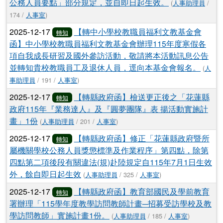
公務人員要點」部分規定，並自即日起生效。
(
人事助理員
/
174 /
人事室
)
2025-12-17
【轉中小學校教職員福利文教基金會
轉知
函】中小學校教職員福利文教基金會辦理115年度寒假各
項自我成長研習及國外參訪活動，敬請將本活動訊息公告
並轉知貴校教職員工及退休人員，逕向本基金會報名。
(
人
事助理員
/ 191 /
人事室
)
2025-12-17
【轉縣政府函】檢送更正後之「花蓮縣
轉知
政府115年『業務達人』及『圓夢團隊』表 揚活動實施計
畫」1份
(
人事助理員
/ 201 /
人事室
)
2025-12-17
【轉縣政府函】修正「花蓮縣政府暨所
轉知
屬機關學校公務人員獎懲標準及作業程序」第四點，除第
四點第二項後段有關違法(規)赴陸規定自115年7月1日生效
外，餘自即日起生效
(
人事助理員
/ 325 /
人事室
)
2025-12-17
【轉縣政府函】教育部國民及學前教育
轉知
署辦理「115學年度教學訪問教師計畫─招募受訪學校及教
學訪問教師」實施計畫1份。
(
人事助理員
/ 185 /
人事室
)