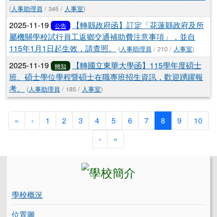
(
人事助理員
/ 345 /
人事室
)
2025-11-19
【轉縣政府函】訂定「花蓮縣政府及所
公告
屬機關學校試行員工返鄉交通補助費注意事項」，並自
115年1月1日起生效，請查照。
(
人事助理員
/ 210 /
人事室
)
2025-11-19
【轉國立東華大學函】115學年度碩士
轉知
班、碩士學位學程暨碩士在職專班招生資訊，歡迎踴躍報
考。
(
人事助理員
/ 185 /
人事室
)
第一頁
上一頁
(目前頁次)
«
‹
1
2
3
4
5
6
7
8
9
10
下一頁
最後頁
›
»
左邊區域內容
學校概況
位置圖