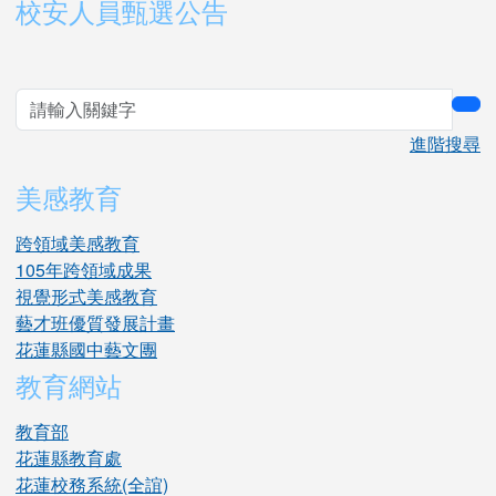
右邊區域內容
校安人員甄選公告
sea
進階搜尋
美感教育
跨領域美感教育
105年跨領域成果
視覺形式美感教育
藝才班優質發展計畫
花蓮縣國中藝文團
教育網站
教育部
花蓮縣教育處
花蓮校務系統(全誼)