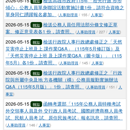
2026-05-15
檢送高雄市政府115年「拾光行旅 步步
轉知
傾心」公教人員單身聯誼活動實施計畫1份，請符合資格之
單身同仁踴躍報名參加。
(
人事助理員
/ 155 /
人事室
)
2026-05-15
檢送公務人員任用法部分條文修正草
轉知
案、修正意見表各1 份，請查照。
(
人事助理員
/ 227 /
人事室
)
2026-05-15
檢送行政院人事行政總處修正之「天然
轉知
災害停止上班及上 課作業Q&A」（115年5月修訂版）及
「天然災害停止上班 及上課作業Q&A（圖卡版）」（115
年5月）各1份，請查照。
(
人事助理員
/ 145 /
人事室
)
2026-05-15
檢送行政院人事行政總處修正之「行政
轉知
院與所屬中央及地 方各機關（構）公務員服勤實施辦法
Q&A（115年5月版）」1份，請查照。
(
人事助理員
/ 151 /
人
事室
)
2026-05-15
函轉考選部「115年公務人員特種考試
轉知
外交領事人員及外 交行政人員考試、國際經濟商務人員考
試、民航人員考 試、原住民族考試」報名訊息，請查照。
(
人事助理員
/ 146 /
人事室
)