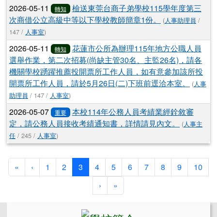
2026-05-11
檢送東莞台商子弟學校115學年度第三
轉知
次商借公立高級中等以下學校教師簡章1份。
(
人事助理員
/
147 /
人事室
)
2026-05-11
花蓮市公所為辦理115年地方公職人員
轉知
選舉作業，第二次招募(尚缺主管30名、主監26名)，請各
機關學校踴躍推薦投開票所工作人員，如有意參加該所投
開票所工作人員，請於5月26日(二)下班前逕洽本室。
(
人事
助理員
/ 147 /
人事室
)
2026-05-07
本校114年公務人員考績業經銓敘審
重要
定，請公務人員接收考績通知書，詳情請見內文。
(
人事主
任
/ 245 /
人事室
)
第一頁
上一頁
(目前頁次)
«
‹
1
2
3
4
5
6
7
8
9
10
下一頁
最後頁
›
»
左邊區域內容