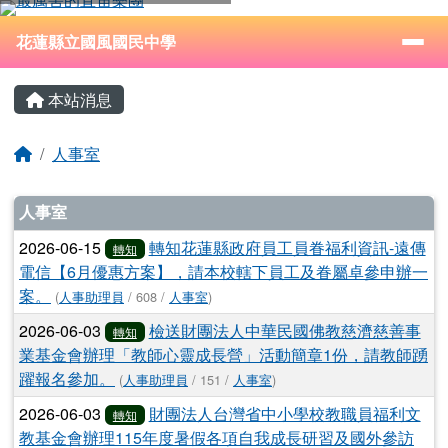
花蓮縣立國風國民中學
跳至主內容區
導覽列
⏸
花蓮縣立國風國民中學
頁尾區域
主內容區域
本站消息
回首頁
人事室
文章列表
人事室
2026-06-15
轉知花蓮縣政府員工員眷福利資訊-遠傳
轉知
電信【6月優惠方案】，請本校轄下員工及眷屬卓參申辦一
案。
(
人事助理員
/ 608 /
人事室
)
2026-06-03
檢送財團法人中華民國佛教慈濟慈善事
轉知
業基金會辦理「教師心靈成長營」活動簡章1份，請教師踴
躍報名參加。
(
人事助理員
/ 151 /
人事室
)
2026-06-03
財團法人台灣省中小學校教職員福利文
轉知
教基金會辦理115年度暑假各項自我成長研習及國外參訪