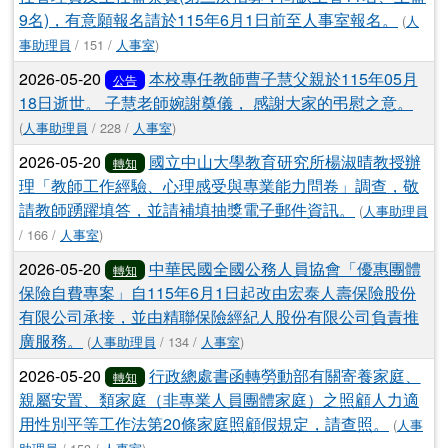
9名)，有意願報名請於115年6月1日前至人事室報名。
(
人
事助理員
/ 151 /
人事室
)
2026-05-20
本校專任教師曹子慧父親於115年05月
公告
18日逝世。 子慧老師婉謝奠儀， 感謝大家的弔慰之意。
(
人事助理員
/ 228 /
人事室
)
2026-05-20
國立中山大學教育研究所楊淑晴教授辦
轉知
理「教師工作經驗、心理感受與專業能力問卷」調查，敬
請教師踴躍填答，並請補填抽獎電子郵件資訊。
(
人事助理員
/ 166 /
人事室
)
2026-05-20
中華民國全國公務人員協會「優惠團體
轉知
保險自費專案」自115年6月1日起改由宏泰人壽保險股份
有限公司承接，並由精聯保險經紀人股份有限公司負責推
廣服務。
(
人事助理員
/ 134 /
人事室
)
2026-05-20
行政總處書函轉勞動部有關寄養家庭、
轉知
親屬安置、類家庭（非專業人員團體家庭）之照顧人力適
用性別平等工作法第20條家庭照顧假規定，請查照。
(
人事