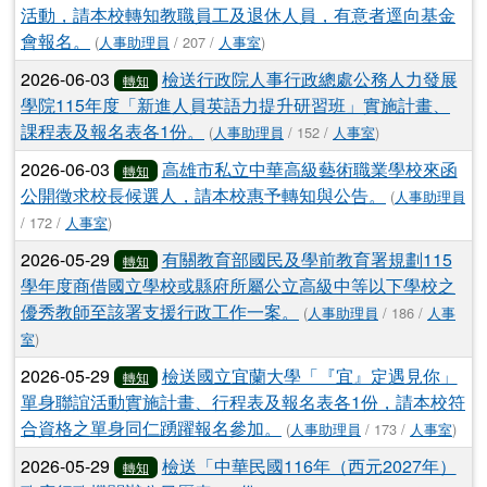
活動，請本校轉知教職員工及退休人員，有意者逕向基金
會報名。
(
人事助理員
/ 207 /
人事室
)
2026-06-03
檢送行政院人事行政總處公務人力發展
轉知
學院115年度「新進人員英語力提升研習班」實施計畫、
課程表及報名表各1份。
(
人事助理員
/ 152 /
人事室
)
2026-06-03
高雄市私立中華高級藝術職業學校來函
轉知
公開徵求校長候選人，請本校惠予轉知與公告。
(
人事助理員
/ 172 /
人事室
)
2026-05-29
有關教育部國民及學前教育署規劃115
轉知
學年度商借國立學校或縣府所屬公立高級中等以下學校之
優秀教師至該署支援行政工作一案。
(
人事助理員
/ 186 /
人事
室
)
2026-05-29
檢送國立宜蘭大學「『宜』定遇見你」
轉知
單身聯誼活動實施計畫、行程表及報名表各1份，請本校符
合資格之單身同仁踴躍報名參加。
(
人事助理員
/ 173 /
人事室
)
2026-05-29
檢送「中華民國116年（西元2027年）
轉知