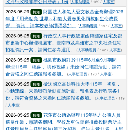
政府行政機關辦公日曆表」1份
(
人事助理員
/ 169 /
人事室
)
2026-05-29
財團法人和氣大愛文教基金會辦理2026
轉知
年度「用光點亮 世界～和氣大愛春風化雨教師生命成長
營」 資訊，請本校教師踴躍參加。
(
人事助理員
/ 197 /
人事室
)
2026-05-25
行政院人事行政總處函轉國家住宅及都
轉知
市更新中心辦理桃園市、臺南市及高雄市之中央社會住宅
招租資訊一案，請同仁參考運用。
(
人事助理員
/ 142 /
人事室
)
2026-05-25
桃園市政府訂於115年6月至9月期間，
轉知
辦理115年「桃喜， 與你投緣」未婚同仁聯誼活動，請符
合資格之同仁踴躍報名參加。
(
人事助理員
/ 170 /
人事室
)
2026-05-25
檢送國立高雄科技大學115年「初夏，
轉知
心動連線」未婚聯誼活動實施計畫、報名表及行程表各1
份，請符合資格之未婚同仁踴躍報名參加。
(
人事助理員
/ 119
/
人事室
)
2026-05-25
花蓮市公所為辦理115年地方公職人員
轉知
選舉作業，惠請各機關、學校及單位踴躍推薦投開票所主
任管理員及主任監察員(第三次招募，尚缺主管11名、主監