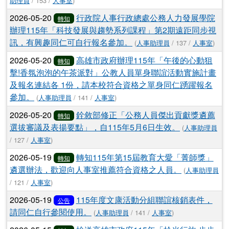
助理員
/ 153 /
人事室
)
2026-05-20
行政院人事行政總處公務人力發展學院
轉知
辦理115年「科技發展與趨勢系列課程」第2期遠距同步視
訊，有興趣同仁可自行報名參加。
(
人事助理員
/ 137 /
人事室
)
2026-05-20
高雄市政府辦理115年「午後的心動狙
轉知
擊!香氛泡泡的午茶派對」公教人員單身聯誼活動實施計畫
及報名連結各 1份，請本校符合資格之單身同仁踴躍報名
參加。
(
人事助理員
/ 141 /
人事室
)
2026-05-20
銓敘部修正「公務人員傑出貢獻獎遴薦
轉知
選拔審議及表揚要點」，自115年5月6日生效。
(
人事助理員
/ 127 /
人事室
)
2026-05-19
轉知115年第15屆教育大愛「菁師獎」
轉知
遴選辦法，歡迎向人事室推薦符合資格之人員。
(
人事助理員
/ 121 /
人事室
)
2026-05-19
115年度文康活動分組聯誼核銷表件，
公告
請同仁自行參閱使用。
(
人事助理員
/ 141 /
人事室
)