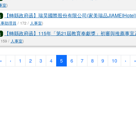
事室
)
【轉縣政府函】瑞昊國際股份有限公司(家美瑞品JIAMEIHote
知
人事助理員
/ 172 /
人事室
)
【轉縣政府函】115年「第21屆教育奉獻獎」初審與推薦事
知
 159 /
人事室
)
第一頁
上一頁
(目前頁次)
下一
«
‹
1
2
3
4
5
6
7
8
9
10
›