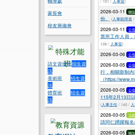
輔導處
/ 151 /
人事室
)
2026-03-11
轉
家長會
份。
(
人事助理員
/
校友籌備會
2026-03-11
公
票所工作人員，
138 /
人事室
)
2026-03-06
公
語文資優班
招生資
2026-03-05
公
訊
行，相關新制內
美術班
招生資
（https://www.m
訊
2026-03-05
公
體育班
招生資
115年2月13
訊
(
人事主任
/ 140 /
人
2026-03-05
活
請同仁踴躍報名
2026-03-05
轉