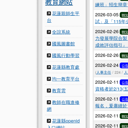
教育網站
練班」招生簡章
花蓮親師生平
2026-03-05
轉
台
試」及「115
2026-02-26
全誼系統
轉
力發展學院合製
國風圖書館
成效評估指引』
2026-02-26
國風行動學習
轉
2026-02-24
公
花蓮縣教育處
(
人事主任
/ 224 /
人
均一教育平台
2026-02-11
公
資格者於2/13(
教育雲
2026-02-11
公
教師在職進修
報名，爰賡續於1
網
2026-02-11
轉
花蓮縣openid
2026-02-11
轉
入口網站