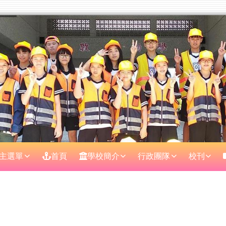
主選單
首頁
學校簡介
行政團隊
校刊
區域