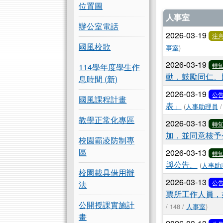
位置圖
文章列
人事室
辦公室電話
2026-03-19
注
國風校歌
事室
)
2026-03-19
轉
114學年度學生作
動，鼓勵同仁、
息時間 (新)
2026-03-19
公
國風課程計畫
表」
(
人事助理員
/
教學正常化專區
2026-03-13
轉
加，並同意核予
校園霸凌防制專
區
2026-03-13
轉
與公告。
(
人事助
校園載具借用辦
2026-03-13
公
法
票所工作人員，
公開授課實施計
/ 148 /
人事室
)
畫