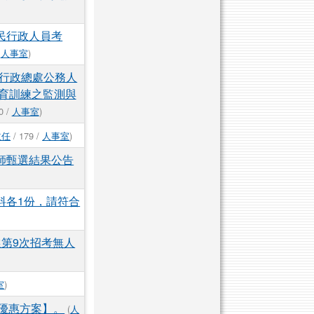
民行政人員考
/
人事室
)
行政總處公務人
育訓練之監測與
0 /
人事室
)
主任
/ 179 /
人事室
)
師甄選結果公告
料各1份，請符合
選第9次招考無人
室
)
優惠方案】。
(
人