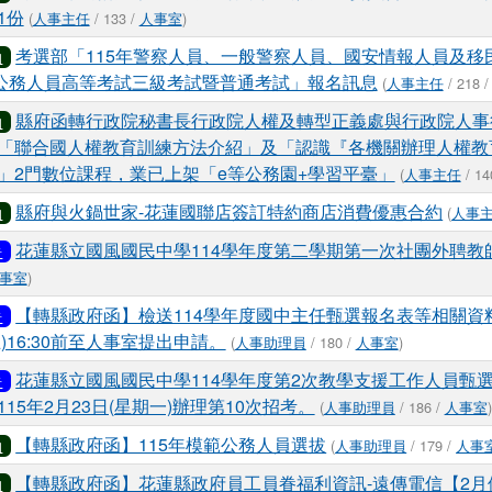
1份
(
人事主任
/ 133 /
人事室
)
考選部「115年警察人員、一般警察人員、國安情報人員及移
知
年公務人員高等考試三級考試暨普通考試」報名訊息
(
人事主任
/ 218 
縣府函轉行政院秘書長行政院人權及轉型正義處與行政院人事
知
「聯合國人權教育訓練方法介紹」及「認識『各機關辦理人權教
」2門數位課程，業已上架「e等公務園+學習平臺」
(
人事主任
/ 14
縣府與火鍋世家-花蓮國聯店簽訂特約商店消費優惠合約
(
人事
知
花蓮縣立國風國民中學114學年度第二學期第一次社團外聘教
告
事室
)
【轉縣政府函】檢送114學年度國中主任甄選報名表等相關資
告
五)16:30前至人事室提出申請。
(
人事助理員
/ 180 /
人事室
)
花蓮縣立國風國民中學114學年度第2次教學支援工作人員甄
告
15年2月23日(星期一)辦理第10次招考。
(
人事助理員
/ 186 /
人事室
)
【轉縣政府函】115年模範公務人員選拔
(
人事助理員
/ 179 /
人事
知
【轉縣政府函】花蓮縣政府員工員眷福利資訊-遠傳電信【2月
知