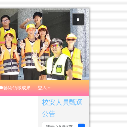
⏸
藝術領域成果
登入
右邊區域內容
校安人員甄選
公告