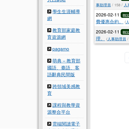
事助理員
/ 158 /
人
學生生涯輔導
2026-02-11
轉
網
費優惠合約。
(
教育部家庭教
2026-02-11
轉
育資源網
理。
(
人事助理員
/
pagamo
萌典 – 教育部
國語、臺語、客
語辭典民間版
跨領域美感教
育
課程與教學資
源整合平台
雲端閱讀電子