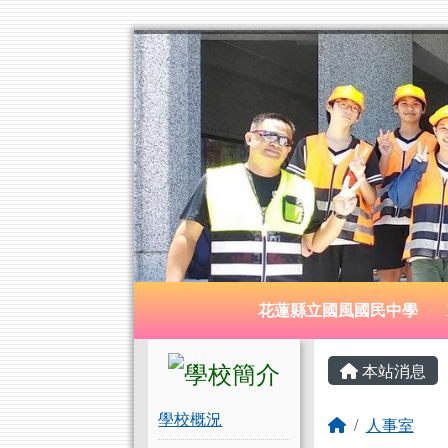
花蓮縣立國風國民中學
跳至主內容區
導覽列
花蓮縣立國風國民中學
頁尾區域
左邊區域內容
主內容
本站消息
學校概況
回首頁
人事室