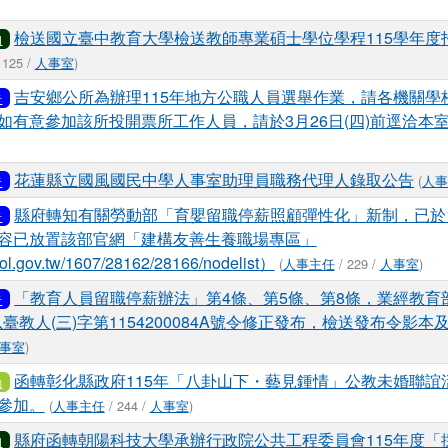
檢送國立臺中教育大學檢送教師專業碩士學位學程115學年度
知
 125 /
人事室
)
吉安鄉公所為辦理115年地方公職人員選舉作業，請各機關學
告
如有意參加該所投開票所工作人員，請於3月26日(四)前逕洽本
花蓮縣立國風國民中學人事室助理員職務代理人錄取公告
(
人
告
縣府轉知有關勞動部「育嬰留職停薪照顧彈性化」新制，已於1
告
容已放置該部官網「建構友善生養職場專區」
ol.gov.tw/1607/28162/28166/nodelist）
(
人事主任
/ 229 /
人事室
)
「教育人員留職停薪辦法」第4條、第5條、第8條，業經教育
告
日以臺教人(三)字第1154200084A號令修正發布，檢送發布令影
事室
)
函轉彰化縣政府115年「八卦山下・藝見鍾情」公教未婚聯誼
動
參加。
(
人事主任
/ 244 /
人事室
)
縣府函轉朝陽科技大學承辦行政院公共工程委員會115年度「
知