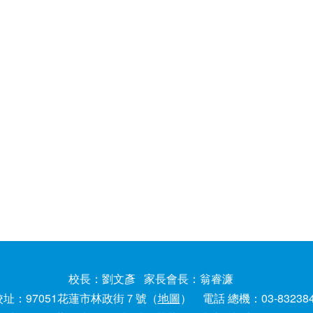
校長：劉文彥 家長會長：翁睿濂
校址：97051花蓮市林政街７號（
地圖
） 電話 總機：03-83238