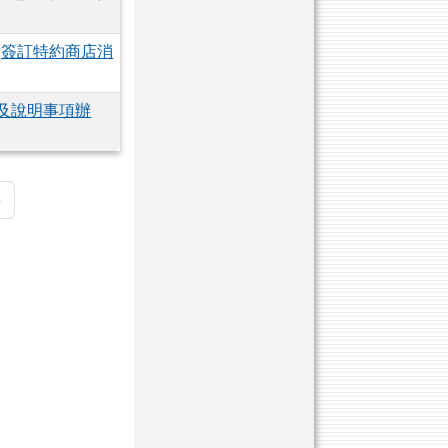
l)簽訂特約商店消
宜及說明事項辦
頁
最後頁
»