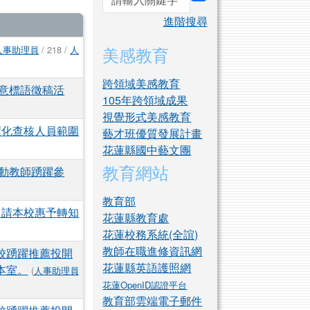
search
進階搜尋
美感教育
人事助理員
/ 218 /
人
跨領域美感教育
創意標語徵稿活
105年跨領域成果
視覺形式美感教育
度化查核人員範圍
藝才班優質發展計畫
花蓮縣國中藝文團
教育網站
調動教師踴躍參
教育部
，請本校惠予轉知
花蓮縣教育處
花蓮校務系統(全誼)
教師在職進修資訊網
校踴躍推薦投開
花蓮縣英語護照網
本室。
(
人事助理員
花蓮OpenID認證平台
教育部雲端電子郵件