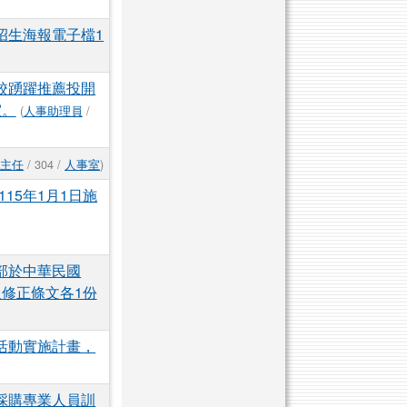
招生海報電子檔1
校踴躍推薦投開
室。
(
人事助理員
/
事主任
/ 304 /
人事室
)
15年1月1日施
部於中華民國
本及修正條文各1份
活動實施計畫，
採購專業人員訓