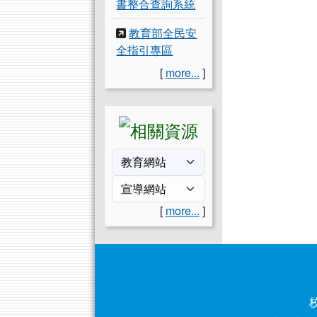
書整合查詢系統
教育部全民安
全指引專區
[
more...
]
[
more...
]