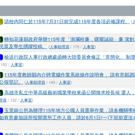
表
請校內同仁於115年7月31日前完成115年度各項必修課程。
(
意
轉知花蓮縣政府舉辦115年度「洄瀾校廉．曙耀誠巔」廉 潔
知
民眾及學生踴躍投稿。
(
人事助理員
/ 175 /
人事室
)
檢送行政院人事行政總處函轉大陸委員會修正「常態化、 制
告
 152 /
人事室
)
115年度教師縣內介聘電腦作業系統操作說明會， 請有意願
知
公假登記。
(
人事助理員
/ 143 /
人事室
)
高雄市私立中華高級藝術職業學校來函公開徵求校長候 選人
知
理員
/ 122 /
人事室
)
玉里鎮公所為辦理115年地方公職人員選舉作業，請各機關學
告
如有意參加該所投開票所工作人員，請於6月1日(一)下班前逕洽