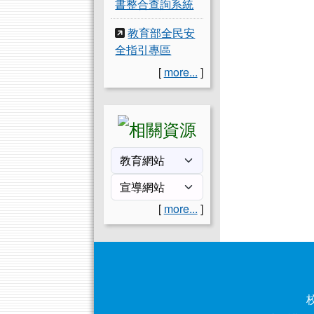
書整合查詢系統
教育部全民安
全指引專區
[
more...
]
[
more...
]