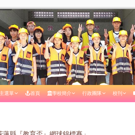
主選單
首頁
學校簡介
行政團隊
校刊
區域
度花蓮縣『教育盃』網球錦標賽」