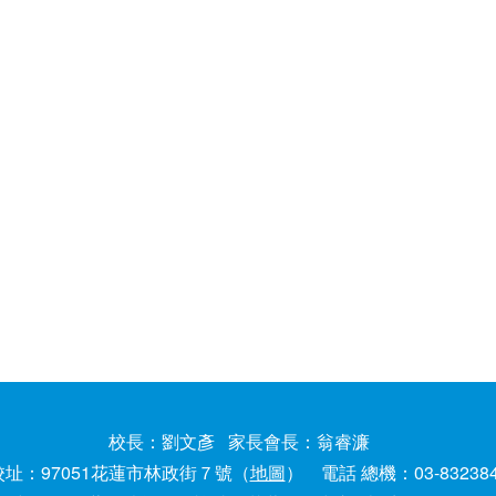
校長：劉文彥 家長會長：翁睿濂
校址：97051花蓮市林政街７號（
地圖
） 電話 總機：03-83238