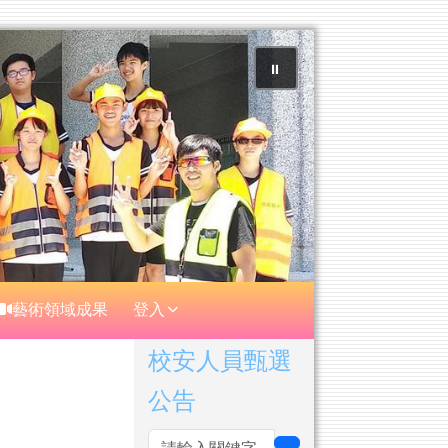
⏸
藝術領域成果
登入
右邊區域內容
校安人員甄選
公告