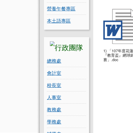
營養午餐專區
本土語專區
1) 「107年度花
『教育盃』網球
賽」.doc
總務處
會計室
校長室
人事室
教務處
學務處