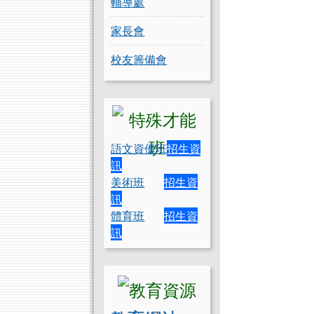
輔導處
家長會
校友籌備會
語文資優班
招生資
訊
美術班
招生資
訊
體育班
招生資
訊