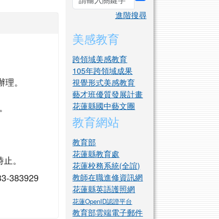
search
進階搜尋
美感教育
跨領域美感教育
105年跨領域成果
辦理。
視覺形式美感教育
藝才班優質發展計畫
花蓮縣國中藝文團
起。
教育網站
教育部
花蓮縣教育處
 時止。
花蓮校務系統(全誼)
3-383929
教師在職進修資訊網
花蓮縣英語護照網
花蓮OpenID認證平台
教育部雲端電子郵件