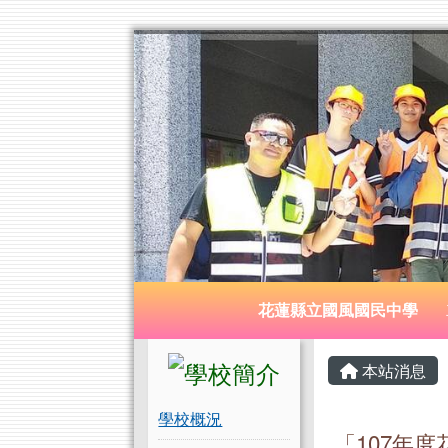
花蓮縣立國風國民中學
跳至主內容區
導覽列
花蓮縣立國風國民中學
頁尾區域
左邊區域內容
主內容
本站消息
學校概況
「107年