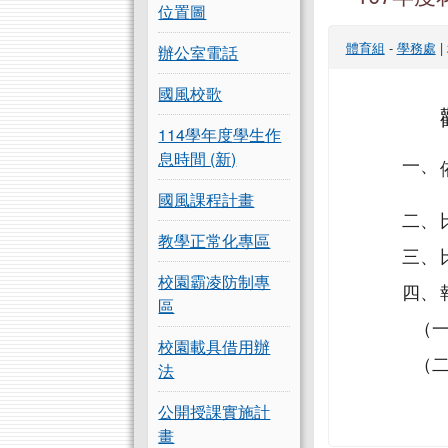
位置圖
體育組
-
學務處
|
辦公室電話
國風校歌
114學年度學生作
息時間 (新)
一、
國風課程計畫
二、
教學正常化專區
三、
校園霸凌防制專
四、
區
（
校園載具借用辦
（
法
公開授課實施計
畫