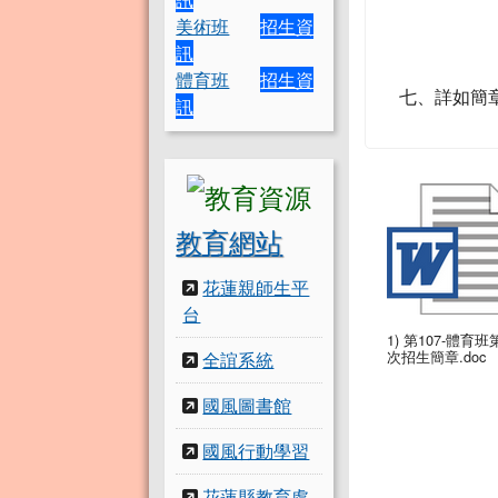
計時測
美術班
招生資
訊
體育班
招生資
七、詳如簡
訊
教育網站
花蓮親師生平
台
1) 第107-體育班
次招生簡章.doc
全誼系統
國風圖書館
國風行動學習
花蓮縣教育處