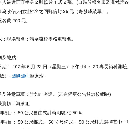
人最近正面半身 2 吋照片 1 式 2 張。(自貼於報名表及准考證各
寫收信人住址姓名之回郵信封 35 元（寄發成績單）。
名費 200 元。
式：現場報名：請至該校學務處報名。
期及地點：
： 107 年 5 月 23 日（星期三）下午 14 ： 30 專長術科測驗
地點：
國風國中
游泳池。
目及注意事項：詳如准考證。(若有變更公告於該校網站)
長測驗：游泳組
項目： 50 公尺自由式計時測驗 佔 50％
項目： 50 公尺蝶式、 50 公尺仰式、 50 公尺蛙式選擇其中一