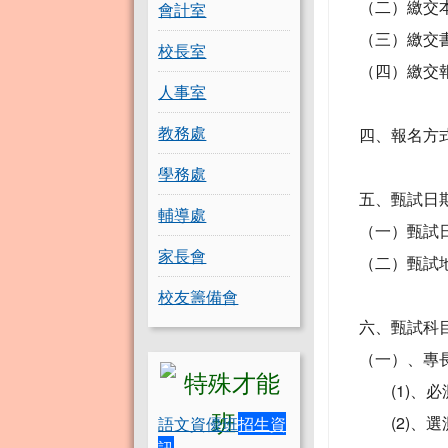
（二）繳交本
會計室
（三）繳交書
校長室
（四）繳交報
人事室
教務處
四、報名方
學務處
五、甄試日
輔導處
（一）甄試日期
家長會
（二）甄試
校友籌備會
六、甄試科
（一）、專
(1)、必測
(2)、選測
語文資優班
招生資
訊