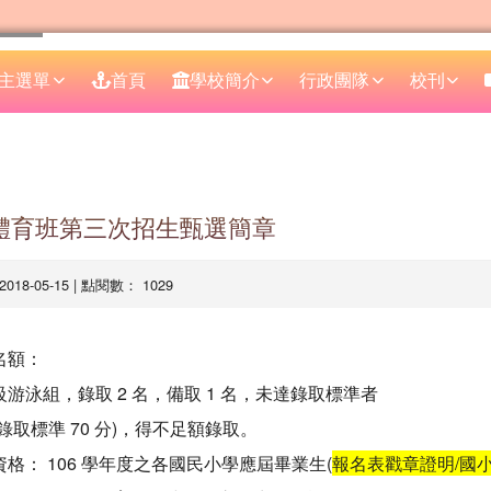
主選單
首頁
學校簡介
行政團隊
校刊
區域
度體育班第三次招生甄選簡章
 2018-05-15 | 點閱數： 1029
名額：
游泳組，錄取 2 名，備取 1 名，未達錄取標準者
標準 70 分)，得不足額錄取。
格： 106 學年度之各國民小學應屆畢業生(
報名表戳章證明/國