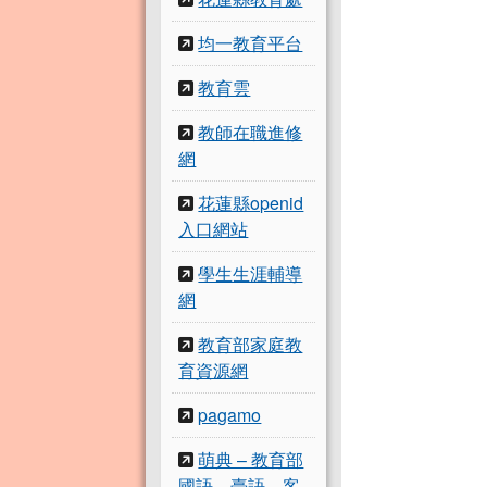
均一教育平台
教育雲
教師在職進修
網
花蓮縣openid
入口網站
學生生涯輔導
網
教育部家庭教
育資源網
pagamo
萌典 – 教育部
國語、臺語、客