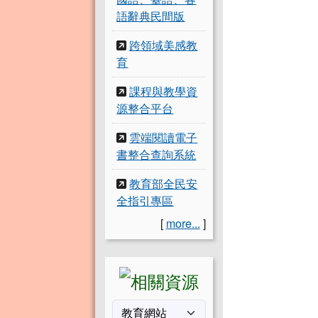
語辭典民間版
跨領域美感教
育
課程與教學資
源整合平台
雲端閱讀電子
書整合查詢系統
教育部全民安
全指引專區
[
more...
]