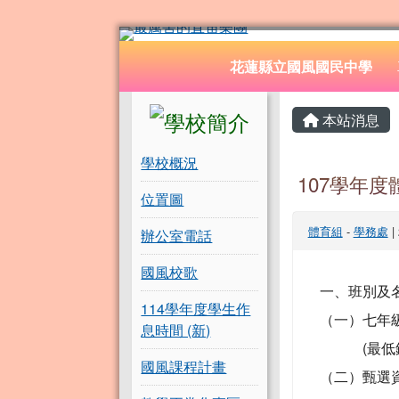
花蓮縣立國風國民中學
跳至主內容區
導覽列
花蓮縣立國風國民中學
頁尾區域
左邊區域內容
主內容
本站消息
學校概況
107學年
位置圖
體育組
-
學務處
|
辦公室電話
國風校歌
一、班別及
114學年度學生作
（一）七年級
息時間 (新)
(最低錄取
國風課程計畫
（二）甄選資