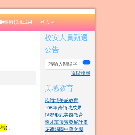
⏸
藝術領域成果
登入
右邊區域內容
校安人員甄選
公告
search
進階搜尋
美感教育
跨領域美感教育
105年跨領域成果
視覺形式美感教育
藝才班優質發展計畫
小端
)，
花蓮縣國中藝文團