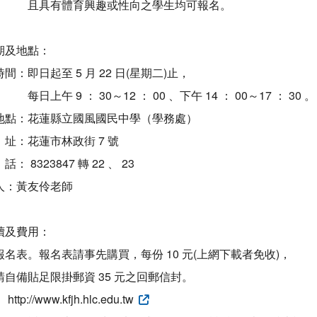
體育興趣或性向之學生均可報名。
期及地點：
：即日起至 5 月 22 日(星期二)止，
 ： 30～12 ： 00 、下午 14 ： 00～17 ： 30 。
地點：花蓮縣立國風國民中學（學務處）
花蓮市林政街 7 號
23847 轉 22 、 23
黃友伶老師
續及費用：
名表。報名表請事先購買，每份 10 元(上網下載者免收)，
貼足限掛郵資 35 元之回郵信封。
//www.kfjh.hlc.edu.tw