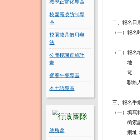
教學正常化專區
且具有
校園霸凌防制專
區
二、報名日
（一）報名時間
校園載具借用辦
法
每日上午 9
（二）報名
公開授課實施計
地 址：
畫
電 話： 83
營養午餐專區
聯絡人：
本土語專區
三、報名手
（一）填寫報
函索請自備
總務處
網址： http: