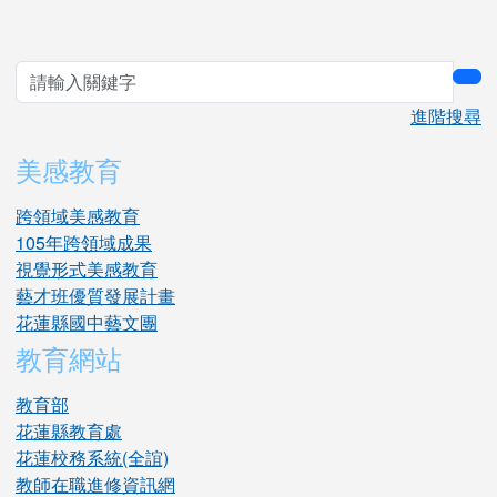
sea
進階搜尋
美感教育
跨領域美感教育
105年跨領域成果
視覺形式美感教育
藝才班優質發展計畫
花蓮縣國中藝文團
教育網站
教育部
花蓮縣教育處
花蓮校務系統(全誼)
教師在職進修資訊網