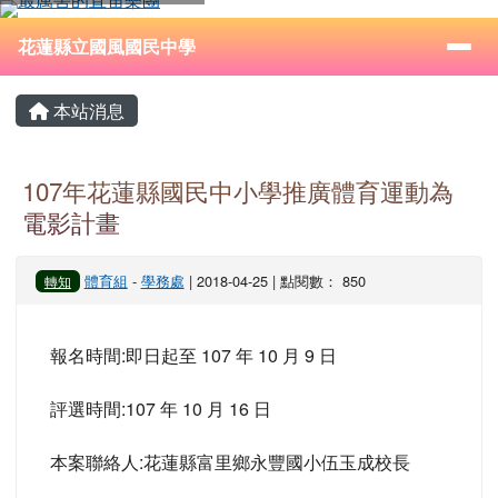
花蓮縣立國風國民中學
跳至主內容區
導覽列
⏸
花蓮縣立國風國民中學
頁尾區域
主內容區域
本站消息
107年花蓮縣國民中小學推廣體育運動為
電影計畫
體育組
-
學務處
| 2018-04-25 | 點閱數： 850
轉知
報名時間:即日起至 107 年 10 月 9 日
評選時間:107 年 10 月 16 日
本案聯絡人:花蓮縣富里鄉永豐國小伍玉成校長