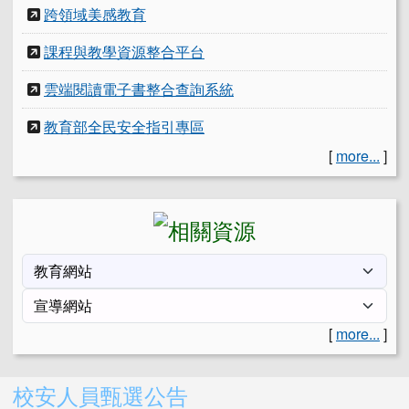
跨領域美感教育
課程與教學資源整合平台
雲端閱讀電子書整合查詢系統
教育部全民安全指引專區
[
more...
]
[
more...
]
右邊區域內容
校安人員甄選公告