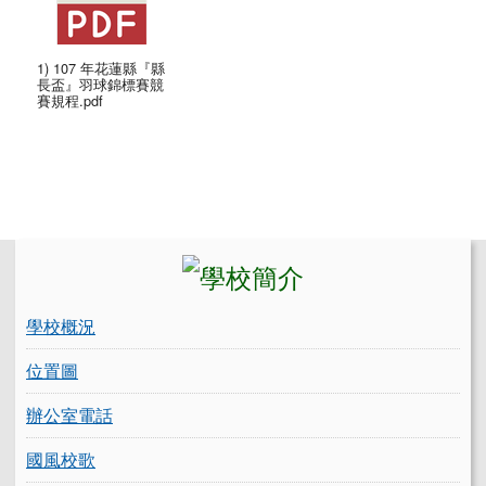
1) 107 年花蓮縣『縣
長盃』羽球錦標賽競
賽規程.pdf
左邊區域內容
學校概況
位置圖
辦公室電話
國風校歌