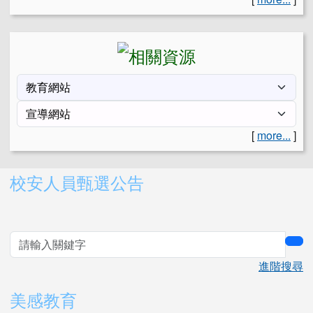
[
more...
]
右邊區域內容
校安人員甄選公告
sea
進階搜尋
美感教育