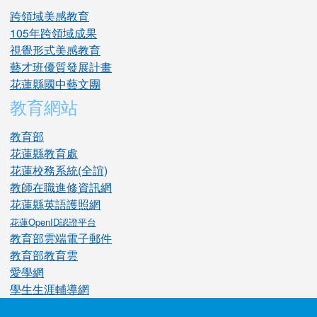
跨領域美感教育
105年跨領域成果
視覺形式美感教育
藝才班優質發展計畫
花蓮縣國中藝文團
教育網站
教育部
花蓮縣教育處
花蓮校務系統(全誼)
教師在職進修資訊網
花蓮縣英語護照網
花蓮OpenID認證平台
教育部雲端電子郵件
教育部教育雲
愛學網
學生生涯輔導網