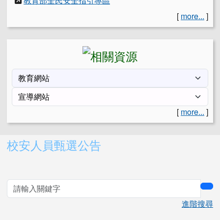
教育部全民安全指引專區
[
more...
]
[
more...
]
右邊區域內容
校安人員甄選公告
sea
進階搜尋