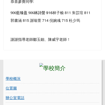
恭喜參賽同學:
林詩螢 916
林子榆 811 朱苡瑄 811
9
06
藍臻盈 906
郭書涵 815 謝瑜萱 714 倪婉彧 715 杜少筠
謝謝指導老師鄒玉鈿、陳威宇老師！
左邊區域內容
學校概況
位置圖
辦公室電話