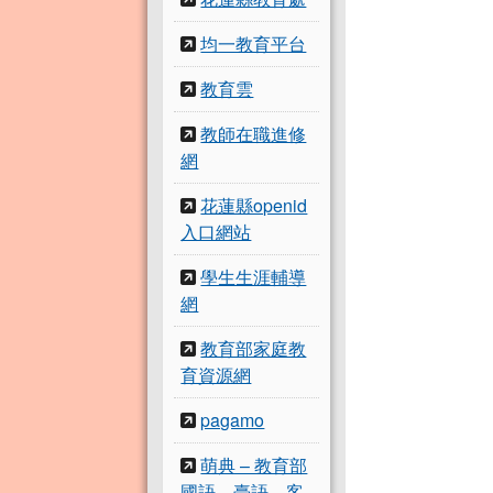
均一教育平台
教育雲
教師在職進修
網
花蓮縣openid
入口網站
學生生涯輔導
網
教育部家庭教
育資源網
pagamo
萌典 – 教育部
國語、臺語、客