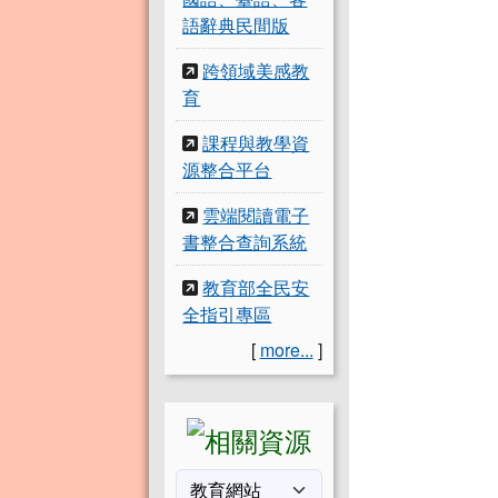
語辭典民間版
跨領域美感教
育
課程與教學資
源整合平台
雲端閱讀電子
書整合查詢系統
教育部全民安
全指引專區
[
more...
]