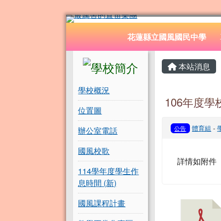
花蓮縣立國風國民中學
跳至主內容區
導覽列
花蓮縣立國風國民中學
頁尾區域
左邊區域內容
主內容
本站消息
學校概況
106年度
位置圖
體育組
-
公告
辦公室電話
國風校歌
詳情如附件
114學年度學生作
息時間 (新)
國風課程計畫