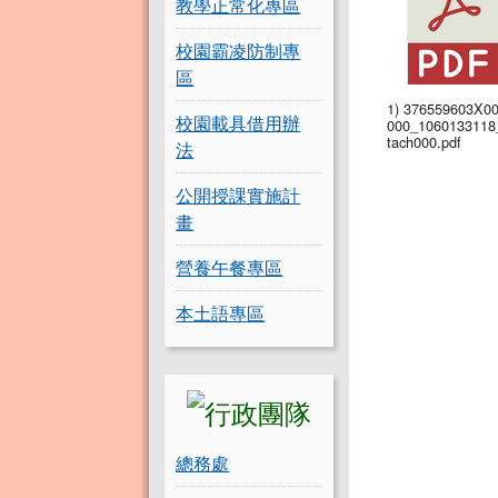
教學正常化專區
校園霸凌防制專
區
1) 376559603X0
校園載具借用辦
000_1060133118
tach000.pdf
法
公開授課實施計
畫
營養午餐專區
本土語專區
總務處