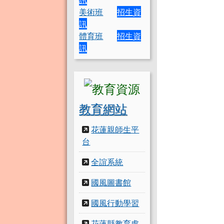
美術班
招生資
訊
體育班
招生資
訊
教育網站
花蓮親師生平
台
全誼系統
國風圖書館
國風行動學習
花蓮縣教育處