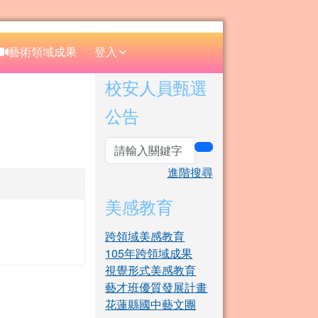
⏸
藝術領域成果
登入
右邊區域內容
校安人員甄選
公告
search
進階搜尋
美感教育
跨領域美感教育
105年跨領域成果
視覺形式美感教育
藝才班優質發展計畫
花蓮縣國中藝文團