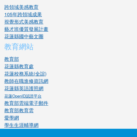
跨領域美感教育
105年跨領域成果
視覺形式美感教育
藝才班優質發展計畫
花蓮縣國中藝文團
教育網站
教育部
花蓮縣教育處
花蓮校務系統(全誼)
教師在職進修資訊網
花蓮縣英語護照網
花蓮OpenID認證平台
教育部雲端電子郵件
教育部教育雲
愛學網
學生生涯輔導網