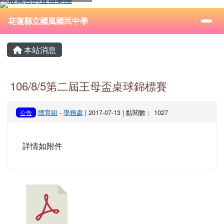
花蓮縣立國風國民中學
跳至主內容區
導覽列
⏸
花蓮縣立國風國民中學
頁尾區域
主內容區域
本站消息
106/8/5第二屆王母盃桌球錦標賽
體育組
-
學務處
| 2017-07-13 | 點閱數： 1027
公告
詳情如附件