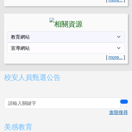
[
more...
]
右邊區域內容
校安人員甄選公告
sea
進階搜尋
美感教育