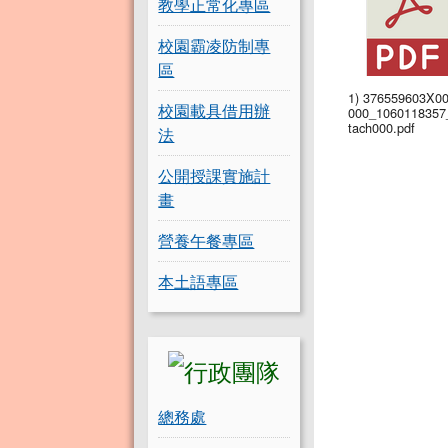
教學正常化專區
校園霸凌防制專
區
1) 376559603X0
校園載具借用辦
000_1060118357
tach000.pdf
法
公開授課實施計
畫
營養午餐專區
本土語專區
總務處