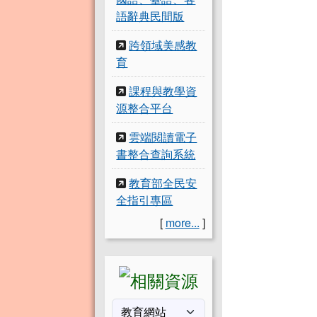
語辭典民間版
跨領域美感教
育
課程與教學資
源整合平台
雲端閱讀電子
書整合查詢系統
教育部全民安
全指引專區
[
more...
]