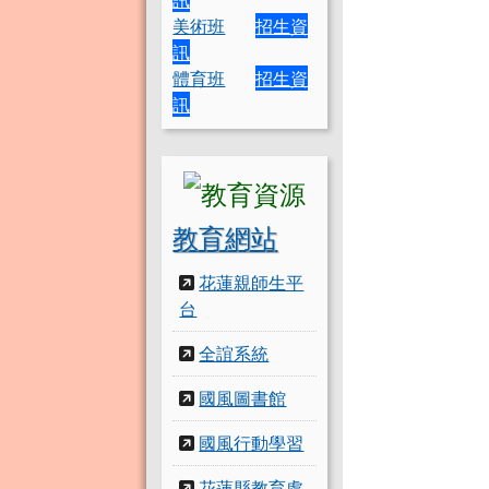
美術班
招生資
訊
體育班
招生資
訊
教育網站
花蓮親師生平
台
全誼系統
國風圖書館
國風行動學習
花蓮縣教育處