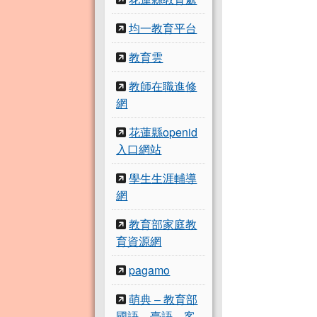
均一教育平台
教育雲
教師在職進修
網
花蓮縣openid
入口網站
學生生涯輔導
網
教育部家庭教
育資源網
pagamo
萌典 – 教育部
國語、臺語、客