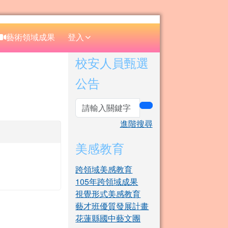
⏸
藝術領域成果
登入
右邊區域內容
校安人員甄選
公告
search
進階搜尋
美感教育
跨領域美感教育
105年跨領域成果
視覺形式美感教育
藝才班優質發展計畫
花蓮縣國中藝文團