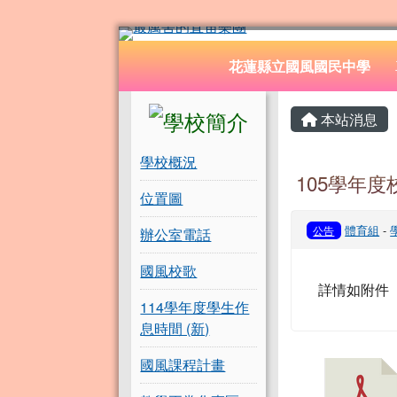
花蓮縣立國風國民中學
跳至主內容區
導覽列
花蓮縣立國風國民中學
頁尾區域
左邊區域內容
主內容
本站消息
學校概況
105學年
位置圖
體育組
-
公告
辦公室電話
國風校歌
詳情如附件
114學年度學生作
息時間 (新)
國風課程計畫