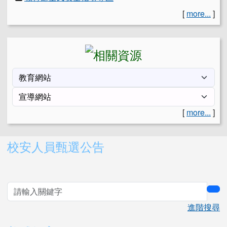
[
more...
]
[
more...
]
右邊區域內容
校安人員甄選公告
sea
進階搜尋