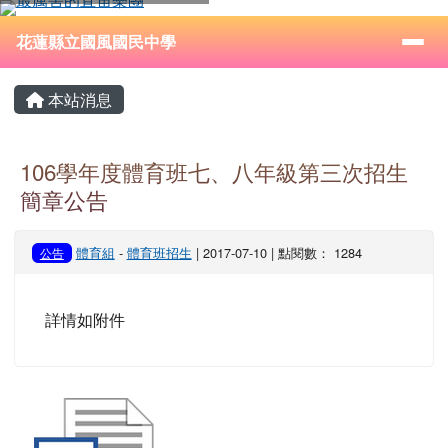
花蓮縣立國風國民中學
跳至主內容區
導覽列
⏸
花蓮縣立國風國民中學
頁尾區域
主內容區域
本站消息
106學年度體育班七、八年級第三次招生
簡章公告
體育組
-
體育班招生
| 2017-07-10 | 點閱數： 1284
公告
詳情如附件