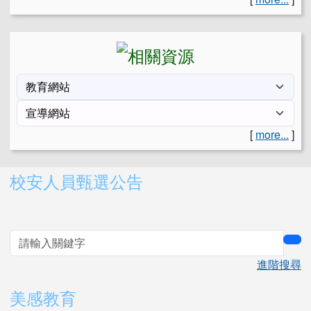
[
more...
]
右邊區域內容
校安人員甄選公告
sea
進階搜尋
美感教育