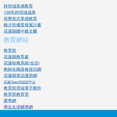
跨領域美感教育
105年跨領域成果
視覺形式美感教育
藝才班優質發展計畫
花蓮縣國中藝文團
教育網站
教育部
花蓮縣教育處
花蓮校務系統(全誼)
教師在職進修資訊網
花蓮縣英語護照網
花蓮OpenID認證平台
教育部雲端電子郵件
教育部教育雲
愛學網
學生生涯輔導網