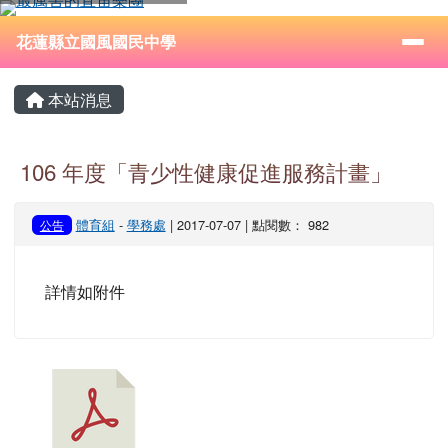
花蓮縣立國風國民中學
跳至主內容區
導覽列
⏸
花蓮縣立國風國民中學
頁尾區域
主內容區域
本站消息
106 年度「青少性健康促進服務計畫」
體育組
-
學務處
| 2017-07-07 | 點閱數： 982
公告
詳情如附件