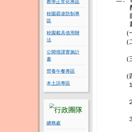
教學正常化專區
校園霸凌防制專
區
校園載具借用辦
(
法
(
公開授課實施計
畫
(
營養午餐專區
(
本土語專區
總務處