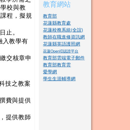
教育網站
之學校與教
學課程，擬規
教育部
花蓮縣教育處
花蓮校務系統(全誼)
0 日止。
教師在職進修資訊網
融入教學有
花蓮縣英語護照網
花蓮OpenID認證平台
教育部雲端電子郵件
文)繳交核章申
教育部教育雲
愛學網
學生生涯輔導網
浸科技之教案
撰費與提供
，提供教師