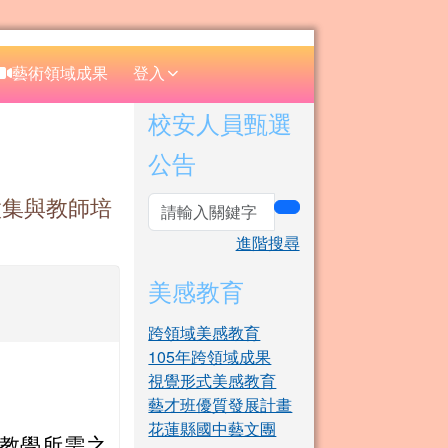
⏸
藝術領域成果
登入
右邊區域內容
校安人員甄選
公告
徵集與教師培
search
進階搜尋
美感教育
跨領域美感教育
105年跨領域成果
視覺形式美感教育
藝才班優質發展計畫
花蓮縣國中藝文團
入教學所需之