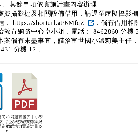
４、
其餘事項依實施計畫內容辦理。
虛擬攝影棚及相關設備借用，請逕至虛擬攝影棚
結： https://shorturl.at/6MfqZ
；倘有借用相
洽教育網路中心卓小姐，電話： 8462860 分機 5
本案倘有未盡事宜，請洽富世國小溫莉美主任，電
1431 分機 12 。
國民
2) 花蓮縣國民中小學
徵
沉浸科技教案徵集與
實施
教師培力實施計畫.p
df