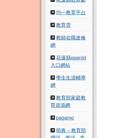
均一教育平台
教育雲
教師在職進修
網
花蓮縣openid
入口網站
學生生涯輔導
網
教育部家庭教
育資源網
pagamo
萌典 – 教育部
國語、臺語、客