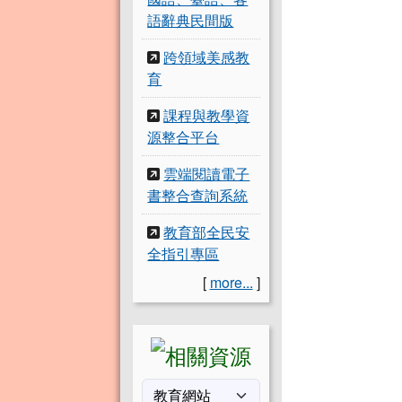
語辭典民間版
跨領域美感教
育
課程與教學資
源整合平台
雲端閱讀電子
書整合查詢系統
教育部全民安
全指引專區
[
more...
]