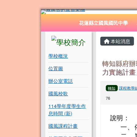
花蓮縣立國風國民中學
跳至主內容區
導覽列
花蓮縣立國風國民中學
頁尾區域
左邊區域內容
主內容
本站消息
學校概況
轉知縣府辦
位置圖
力實施計畫
辦公室電話
課程教學
轉知
國風校歌
76
114學年度學生作
息時間 (新)
說明：
國風課程計畫
一、
二、