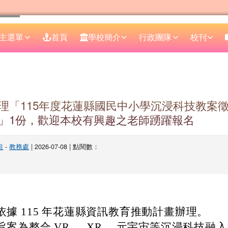
主選單
首頁
學校簡介
行政團隊
校刊
區域
理「115年度花蓮縣國民中小學沉浸科技教案
」1份，歡迎本校有興趣之老師踴躍報名
組
-
教務處
| 2026-07-08 | 點閱數：
依據 115 年花蓮縣資訊教育推動計畫辦理。
旨案為整合 VR 、 XR 、元宇宙等沉浸科技融