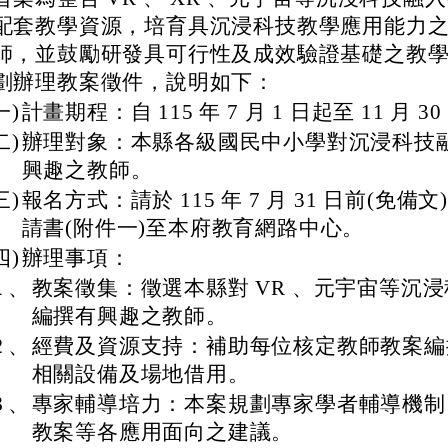
配套教學資源，培育具沉浸科技教學應用能力
師，並鼓勵研發具可行性及成效驗證基礎之教
劃辦理教案徵件，說明如下：
一)
計畫期程：自 115 年 7 月 1 日起至 11 月 3
二)
辦理對象：本縣各級國民中小學對沉浸科技
興趣之教師。
三)
報名方式：請於 115 年 7 月 31 日前(免備
請書(附件一)至本府教育網路中心。
四)
辦理事項：
１、
教案徵集：徵選本縣對 VR 、元宇宙等沉
編撰有興趣之教師。
２、
經費及資源支持：補助每位核定教師教案編
相關設備及場地借用。
３、
專家輔導培力：本案規劃專家學者輔導機制
教案等各應用面向之建議。