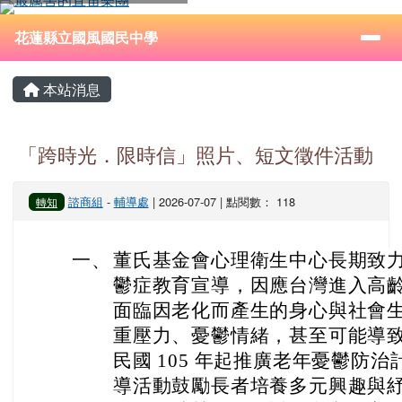
花蓮縣立國風國民中學
跳至主內容區
導覽列
⏸
花蓮縣立國風國民中學
頁尾區域
主內容區域
本站消息
「跨時光．限時信」照片、短文徵件活動
諮商組
-
輔導處
| 2026-07-07 | 點閱數： 118
轉知
一、
董氏基金會心理衛生中心長期致
鬱症教育宣導，因應台灣進入高
面臨因老化而產生的身心與社會
重壓力、憂鬱情緒，甚至可能導
民國 105 年起推廣老年憂鬱防
導活動鼓勵長者培養多元興趣與