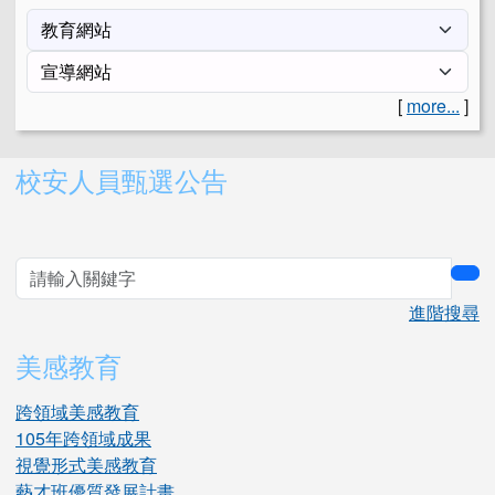
[
more...
]
右邊區域內容
校安人員甄選公告
sea
進階搜尋
美感教育
跨領域美感教育
105年跨領域成果
視覺形式美感教育
藝才班優質發展計畫