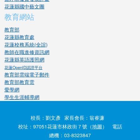
花蓮縣國中藝文團
教育網站
教育部
花蓮縣教育處
花蓮校務系統(全誼)
教師在職進修資訊網
花蓮縣英語護照網
花蓮OpenID認證平台
教育部雲端電子郵件
教育部教育雲
愛學網
學生生涯輔導網
校長：劉文彥 家長會長：翁睿濂
校址：97051花蓮市林政街７號（
地圖
） 電話
總機：03-8323847