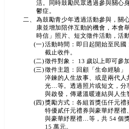
活。同時鼓勵民眾透過參與關心
鬱症。
二、
為鼓勵青少年透過活動參與，關
康並增加陪伴互動的機會，本會
時信」照片、短文徵件活動，活
(一)
活動時間：即日起開始至民國 115
截止收件。
(二)
徵件對象： 13 歲以上即可參
(三)
徵件主題：回顧「生命經驗」
淬鍊的人生故事、或是兩代人
光…等。透過照片或短文，分
與啟發，傳遞溫暖連結與人生
(四)
獎勵方式：各組首獎伍仟元禮
特優貳仟元禮券與豪華紓壓禮
與豪華紓壓禮…等，共 54 
15 萬元。