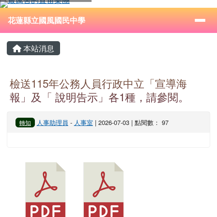
花蓮縣立國風國民中學
跳至主內容區
導覽列
⏸
花蓮縣立國風國民中學
頁尾區域
主內容區域
本站消息
檢送115年公務人員行政中立「宣導海
報」及「 說明告示」各1種，請參閱。
人事助理員
-
人事室
| 2026-07-03 | 點閱數： 97
轉知