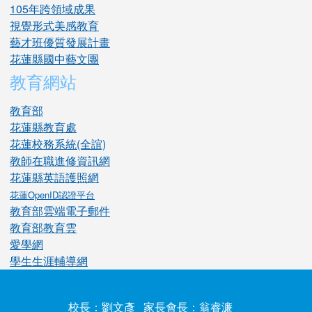
105年跨領域成果
視覺形式美感教育
藝才班優質發展計畫
花蓮縣國中藝文團
教育網站
教育部
花蓮縣教育處
花蓮校務系統(全誼)
教師在職進修資訊網
花蓮縣英語護照網
花蓮OpenID認證平台
教育部雲端電子郵件
教育部教育雲
愛學網
學生生涯輔導網
校長：劉文彥 家長會長：翁睿濂