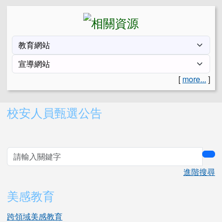
[
more...
]
右邊區域內容
校安人員甄選公告
sea
進階搜尋
美感教育
跨領域美感教育