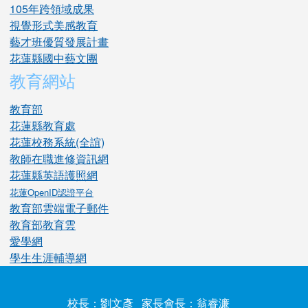
105年跨領域成果
視覺形式美感教育
藝才班優質發展計畫
花蓮縣國中藝文團
教育網站
教育部
花蓮縣教育處
花蓮校務系統(全誼)
教師在職進修資訊網
花蓮縣英語護照網
花蓮OpenID認證平台
教育部雲端電子郵件
教育部教育雲
愛學網
學生生涯輔導網
校長：劉文彥 家長會長：翁睿濂