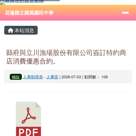
花蓮縣立國風國民中學
跳至主內容區
導覽列
⏸
花蓮縣立國風國民中學
頁尾區域
主內容區域
本站消息
縣府與立川漁場股份有限公司簽訂特約商
店消費優惠合約。
人事助理員
-
人事室
| 2026-07-03 | 點閱數： 106
轉知