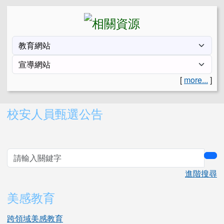
[
more...
]
右邊區域內容
校安人員甄選公告
sea
進階搜尋
美感教育
跨領域美感教育