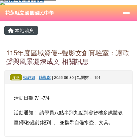
花蓮縣立國風國民中學
跳至主內容區
導覽列
⏸
花蓮縣立國風國民中學
頁尾區域
主內容區域
本站消息
115年度區域資優--聲影文創實驗室：讓歌
聲與風景凝煉成文 相關訊息
特教組
-
輔導處
| 2026-06-30 | 點閱數： 191
注意
活動日期:7/1-7/4
活動通知 : 請學員八點半到九點到睿智樓多媒體教
室(學務處前)報到 、 並攜帶自備水壺、文具。