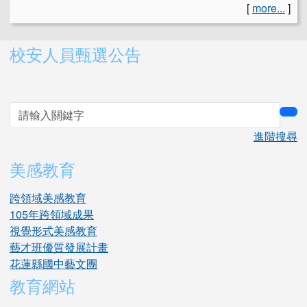
[
more...
]
右邊區域內容
校安人員甄選公告
sea
進階搜尋
美感教育
跨領域美感教育
105年跨領域成果
視覺形式美感教育
藝才班優質發展計畫
花蓮縣國中藝文團
教育網站