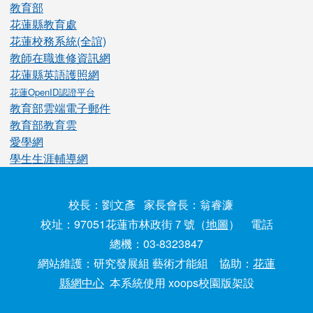
教育部
花蓮縣教育處
花蓮校務系統(全誼)
教師在職進修資訊網
花蓮縣英語護照網
花蓮OpenID認證平台
教育部雲端電子郵件
教育部教育雲
愛學網
學生生涯輔導網
校長：劉文彥 家長會長：翁睿濂
校址：97051花蓮市林政街７號（
地圖
） 電話
總機：03-8323847
網站維護：研究發展組 藝術才能組 協助：
花蓮
縣網中心
本系統使用 xoops校園版架設