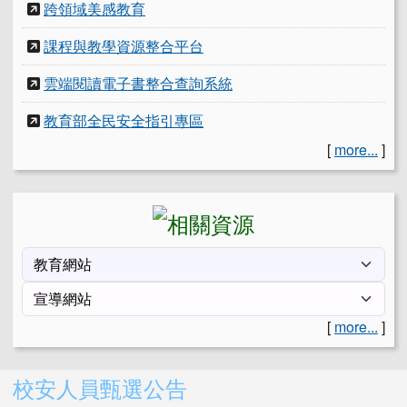
跨領域美感教育
課程與教學資源整合平台
雲端閱讀電子書整合查詢系統
教育部全民安全指引專區
[
more...
]
[
more...
]
右邊區域內容
校安人員甄選公告