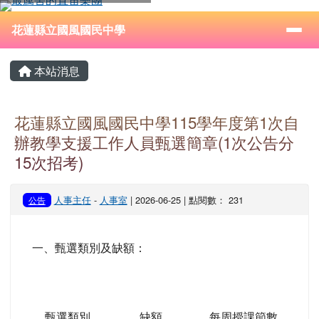
花蓮縣立國風國民中學
跳至主內容區
導覽列
⏸
花蓮縣立國風國民中學
頁尾區域
主內容區域
本站消息
花蓮縣立國風國民中學115學年度第1次自
辦教學支援工作人員甄選簡章(1次公告分
15次招考)
人事主任
-
人事室
| 2026-06-25 | 點閱數： 231
公告
一、甄選類別及缺額：
甄選類別
缺額
每周授課節數