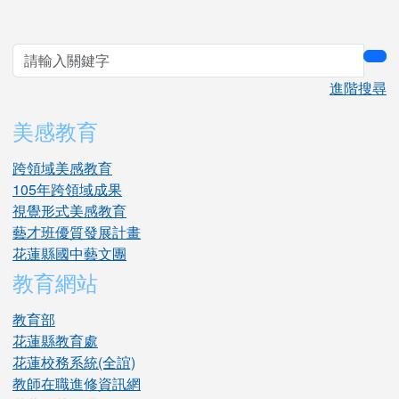
sea
進階搜尋
美感教育
跨領域美感教育
105年跨領域成果
視覺形式美感教育
藝才班優質發展計畫
花蓮縣國中藝文團
教育網站
教育部
花蓮縣教育處
花蓮校務系統(全誼)
教師在職進修資訊網