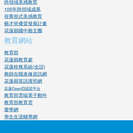
跨領域美感教育
105年跨領域成果
視覺形式美感教育
藝才班優質發展計畫
花蓮縣國中藝文團
教育網站
教育部
花蓮縣教育處
花蓮校務系統(全誼)
教師在職進修資訊網
花蓮縣英語護照網
花蓮OpenID認證平台
教育部雲端電子郵件
教育部教育雲
愛學網
學生生涯輔導網