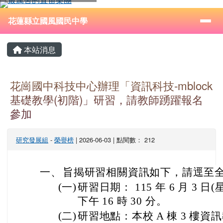
花蓮縣立國風國民中學
跳至主內容區
導覽列
⏸
花蓮縣立國風國民中學
頁尾區域
主內容區域
本站消息
花崗國中科技中心辦理「資訊科技-mblock
基礎教學(初階)」研習，請教師踴躍報名
參加
研究發展組
-
榮譽榜
| 2026-06-03 | 點閱數： 212
一、
旨揭研習相關資訊如下，請逕至
(一)
研習日期： 115 年 6 月 3 日(
下午 16 時 30 分。
(二)
研習地點：本校 A 棟 3 樓資