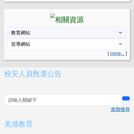
[
more...
]
右邊區域內容
校安人員甄選公告
sea
進階搜尋
美感教育