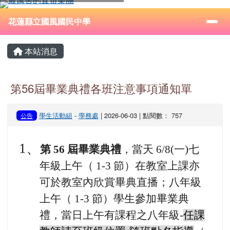
花蓮縣立國風國民中學
跳至主內容區
導覽列
⏸
花蓮縣立國風國民中學
頁尾區域
主內容區域
本站消息
第56屆畢業典禮各班注意事項通知單
學生活動組
-
學務處
| 2026-06-03 | 點閱數： 757
公告
1
、
第 56 屆畢業典禮
，當天 6/8(一)七
年級上午（ 1-3 節）在教室上課亦
可於教室內欣賞畢典直播；八年級
上午（ 1-3 節）學生參加畢業典
禮，當日上午有課程之八年級-
任課