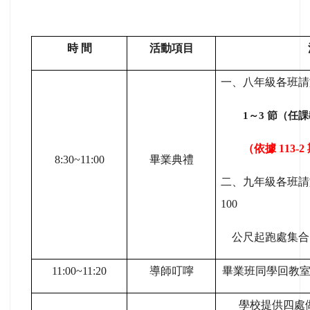
時 間
活動項目
一、八年級各班請於 
1
～3 節（任
（依據 113-
8:30~11:00
畢業典禮
二、九年級各班請於 
100
公尺起跑處集
11:00~11:20
導師叮嚀
畢業班同學回教室
學校提供四處