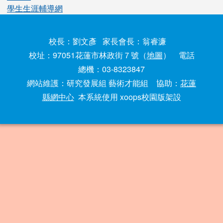
學生生涯輔導網
校長：劉文彥 家長會長：翁睿濂
校址：97051花蓮市林政街７號（
地圖
） 電話
總機：03-8323847
網站維護：研究發展組 藝術才能組 協助：
花蓮
縣網中心
本系統使用 xoops校園版架設