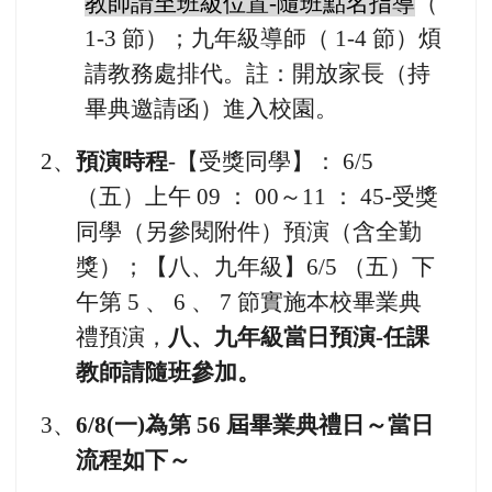
教師請至班級位置-隨班點名指導
（
1-3 節）；九年級導師（ 1-4 節）煩
請教務處排代。註：開放家長（持
畢典邀請函）進入校園。
2
、
預演時程
-【受獎同學】： 6/5
（五）上午 09 ： 00～11 ： 45-受獎
同學（另參閱附件）預演（含全勤
獎）；【八、九年級】6/5 （五）下
午第 5 、 6 、 7 節實施本校畢業典
禮預演，
八、九年級當日預演-任課
教師請隨班參加。
3
、
6/8(一)為第 56 屆畢業典禮日～當日
流程如下～