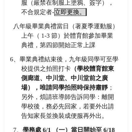
服（嚴禁在制服上塗鴉、簽字），
不合規定者-
立即更換。
八年級畢業典禮當日（著夏季運動服）
上午（ 1-3 節）於體育館參加畢業
典禮，第四節開始正常上課
6
、畢業典禮結束後，九年級同學可至學
校提供之拍照打卡
（學校體育館東
側廊道、中川堂、中川堂前之廣
場），唯請同學拍照時保持肅靜
；
另外，煩請班導師告訴同學：離開
學校後，務必先回家，若要外出請
告知家長並換裝成便服再外出。
7
、
學務處 6/1 （一）當日開始至 6/18