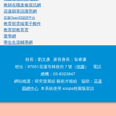
教師在職進修資訊網
花蓮縣英語護照網
花蓮OpenID認證平台
教育部雲端電子郵件
教育部教育雲
愛學網
學生生涯輔導網
校長：劉文彥 家長會長：翁睿濂
校址：97051花蓮市林政街７號（
地圖
） 電話
總機：03-8323847
網站維護：研究發展組 藝術才能組 協助：
花蓮
縣網中心
本系統使用 xoops校園版架設