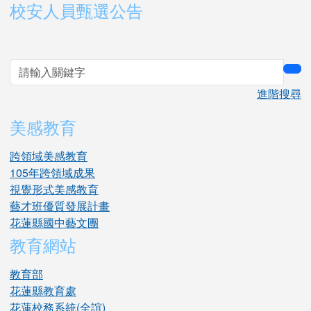
右邊區域內容
校安人員甄選公告
sea
進階搜尋
美感教育
跨領域美感教育
105年跨領域成果
視覺形式美感教育
藝才班優質發展計畫
花蓮縣國中藝文團
教育網站
教育部
花蓮縣教育處
花蓮校務系統(全誼)