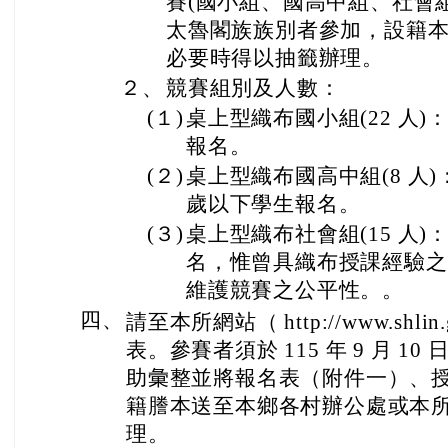
賽(國小組、國高中組、社會
太魯閣族族別者參加，設籍
必要時得以抽籤辦理。
２、
競賽組別及人數：
(１)
桌上型織布國小組(22 人)：
報名。
(２)
桌上型織布國高中組(8 人)：年
歲以下學生報名。
(３)
桌上型織布社會組(15 人)：
名，惟曾具織布授課經驗之
維護競賽之公平性。。
四、
請至本所網站（ http://www.shlin.
表。參賽者須於 115 年 9 月 10 
助彙整並將報名表（附件一）、
籍謄本送至本鄉各村辦公處或本
理。