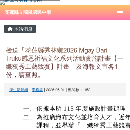
花蓮縣立國風國民中學
跳至主內容區
導覽列
⏸
花蓮縣立國風國民中學
頁尾區域
主內容區域
本站消息
檢送「花蓮縣秀林鄉2026 Mgay Bari
Truku感恩祈福文化系列活動實施計畫【一
織獨秀工藝競賽】計畫」及海報文宣各1
份，請查照。
學生活動組
-
學務處
| 2026-06-01 | 點閱數： 152
一、
依據本所 115 年度施政計畫辦理
二、
為推廣織布文化並培育人才，近
課程，並舉辦「一織獨秀工藝競