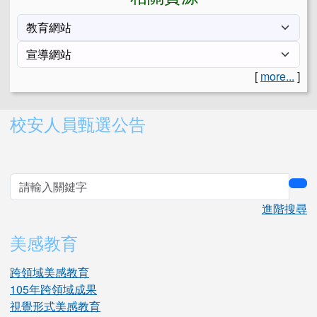
[
more...
]
右邊區域內容
校安人員甄選公告
sea
進階搜尋
美感教育
跨領域美感教育
105年跨領域成果
視覺形式美感教育