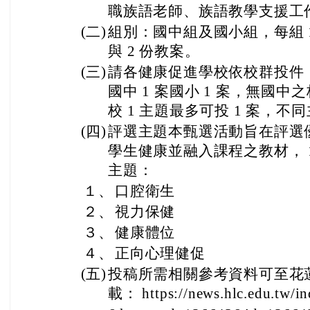
職族語老師、族語教學支援工
(二)
組別：國中組及國小組，每組 1
與 2 份教案。
(三)
請各健康促進學校依校群投件，
國中 1 案國小 1 案，無國中之
校 1 主題最多可投 1 案，不同
(四)
評選主題本甄選活動旨在評選
學生健康並融入課程之教材， 
主題：
１、
口腔衛生
２、
視力保健
３、
健康體位
４、
正向心理健促
(五)
投稿所需相關參考資料可至花
載： https://news.hlc.edu.tw/i