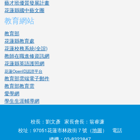
藝才班優質發展計畫
花蓮縣國中藝文團
教育網站
教育部
花蓮縣教育處
花蓮校務系統(全誼)
教師在職進修資訊網
花蓮縣英語護照網
花蓮OpenID認證平台
教育部雲端電子郵件
教育部教育雲
愛學網
學生生涯輔導網
校長：劉文彥 家長會長：翁睿濂
校址：97051花蓮市林政街７號（
地圖
） 電話
總機：03-8323847