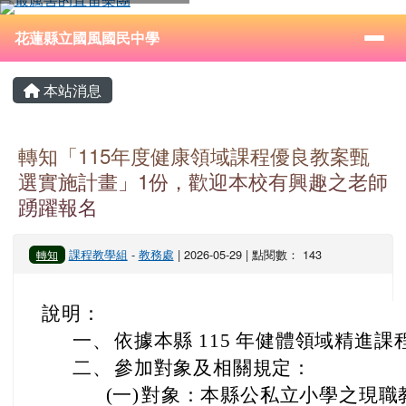
花蓮縣立國風國民中學
跳至主內容區
導覽列
⏸
花蓮縣立國風國民中學
頁尾區域
主內容區域
本站消息
轉知「115年度健康領域課程優良教案甄
選實施計畫」1份，歡迎本校有興趣之老師
踴躍報名
課程教學組
-
教務處
| 2026-05-29 | 點閱數： 143
轉知
說明：
一、
依據本縣 115 年健體領域精進
二、
參加對象及相關規定：
(一)
對象：本縣公私立小學之現職教