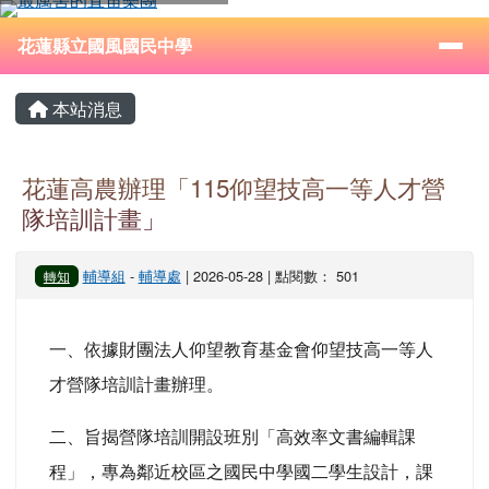
花蓮縣立國風國民中學
跳至主內容區
導覽列
⏸
花蓮縣立國風國民中學
頁尾區域
主內容區域
本站消息
花蓮高農辦理「115仰望技高一等人才營
隊培訓計畫」
輔導組
-
輔導處
| 2026-05-28 | 點閱數： 501
轉知
一、依據財團法人仰望教育基金會仰望技高一等人
才營隊培訓計畫辦理。
二、旨揭營隊培訓開設班別「高效率文書編輯課
程」，專為鄰近校區之國民中學國二學生設計，課