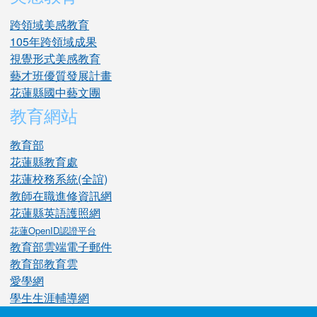
跨領域美感教育
105年跨領域成果
視覺形式美感教育
藝才班優質發展計畫
花蓮縣國中藝文團
教育網站
教育部
花蓮縣教育處
花蓮校務系統(全誼)
教師在職進修資訊網
花蓮縣英語護照網
花蓮OpenID認證平台
教育部雲端電子郵件
教育部教育雲
愛學網
學生生涯輔導網