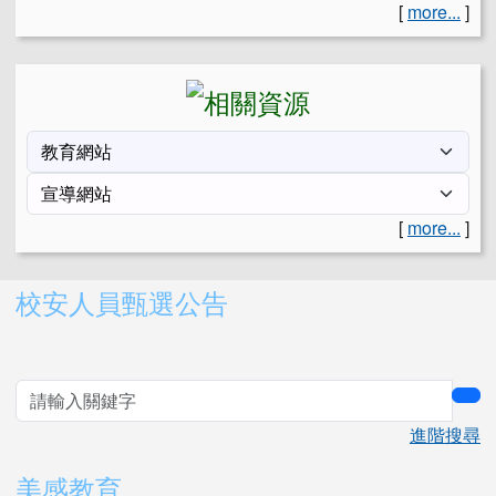
[
more...
]
[
more...
]
右邊區域內容
校安人員甄選公告
sea
進階搜尋
美感教育