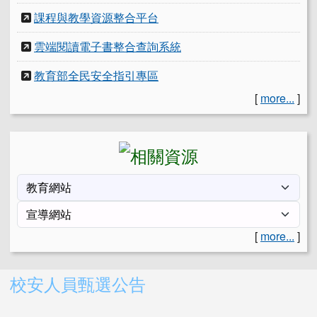
課程與教學資源整合平台
雲端閱讀電子書整合查詢系統
教育部全民安全指引專區
[
more...
]
[
more...
]
右邊區域內容
校安人員甄選公告