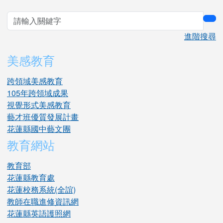
sea
進階搜尋
美感教育
跨領域美感教育
105年跨領域成果
視覺形式美感教育
藝才班優質發展計畫
花蓮縣國中藝文團
教育網站
教育部
花蓮縣教育處
花蓮校務系統(全誼)
教師在職進修資訊網
花蓮縣英語護照網