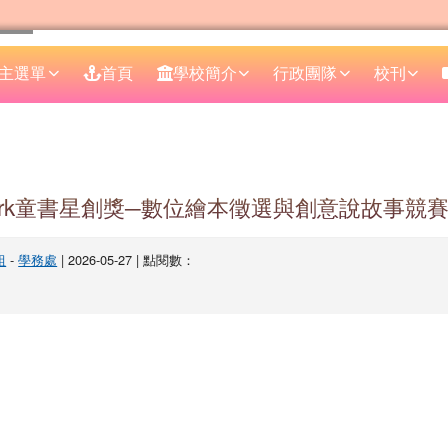
主選單
首頁
學校簡介
行政團隊
校刊
區域
nPark童書星創獎─數位繪本徵選與創意說故事競
組
-
學務處
| 2026-05-27 | 點閱數：