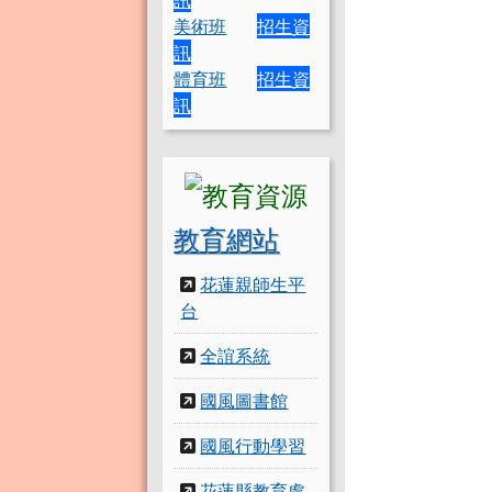
美術班
招生資
訊
體育班
招生資
訊
教育網站
花蓮親師生平
台
全誼系統
國風圖書館
國風行動學習
花蓮縣教育處