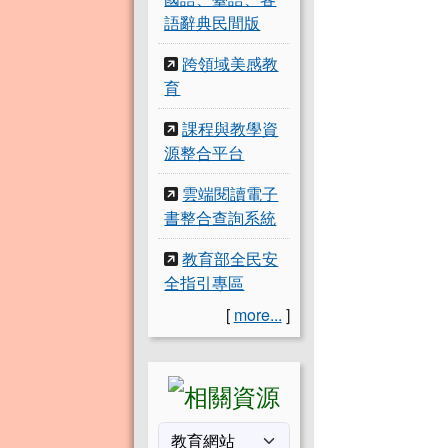
語辭典民間版
跨領域美感教
育
課程與教學資
源整合平台
雲端閱讀電子
書整合查詢系統
教育部全民安
全指引專區
[
more...
]