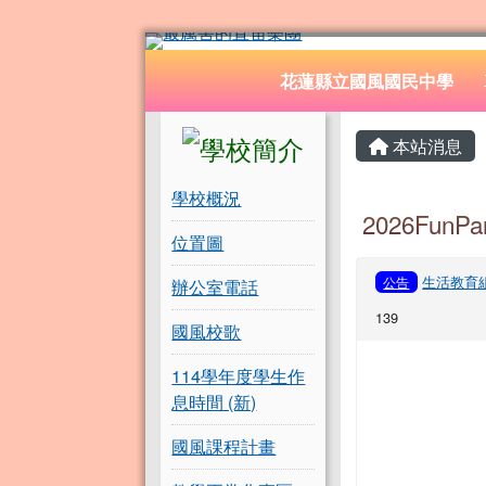
花蓮縣立國風國民中學
跳至主內容區
導覽列
花蓮縣立國風國民中學
頁尾區域
左邊區域內容
主內容
本站消息
學校概況
2026Fu
位置圖
生活教育
公告
辦公室電話
139
國風校歌
114學年度學生作
息時間 (新)
國風課程計畫