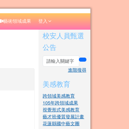
⏸
藝術領域成果
登入
右邊區域內容
校安人員甄選
公告
賽
search
進階搜尋
美感教育
跨領域美感教育
105年跨領域成果
視覺形式美感教育
藝才班優質發展計畫
花蓮縣國中藝文團