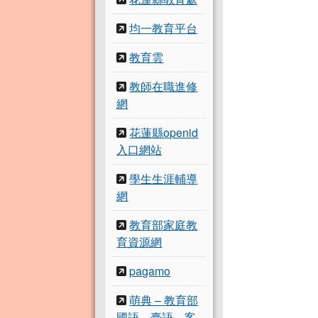
均一教育平台
教育雲
教師在職進修
網
花蓮縣openid
入口網站
學生生涯輔導
網
教育部家庭教
育資源網
pagamo
萌典 – 教育部
國語、臺語、客