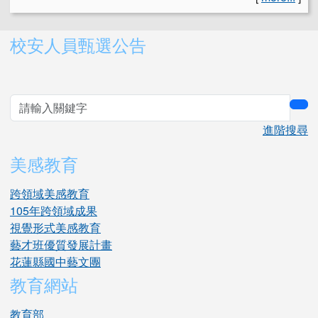
右邊區域內容
校安人員甄選公告
sea
進階搜尋
美感教育
跨領域美感教育
105年跨領域成果
視覺形式美感教育
藝才班優質發展計畫
花蓮縣國中藝文團
教育網站
教育部