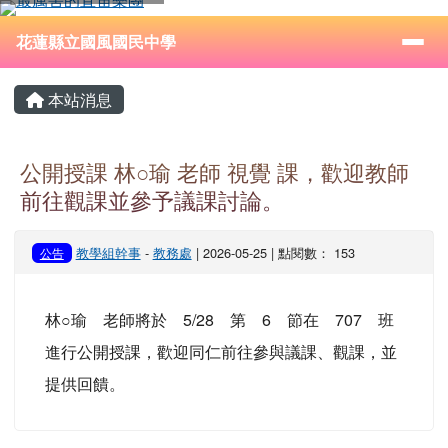
花蓮縣立國風國民中學
跳至主內容區
導覽列
⏸
花蓮縣立國風國民中學
頁尾區域
主內容區域
本站消息
公開授課 林○瑜 老師 視覺 課，歡迎教師
前往觀課並參予議課討論。
教學組幹事
-
教務處
| 2026-05-25 | 點閱數： 153
公告
林○瑜 老師將於 5/28 第 6 節在 707 班
進行公開授課，歡迎同仁前往參與議課、觀課，並
提供回饋。