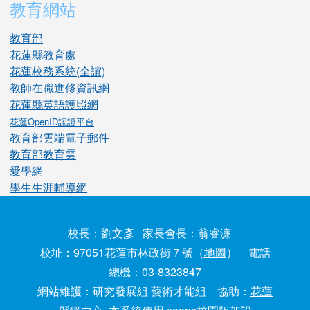
教育網站
教育部
花蓮縣教育處
花蓮校務系統(全誼)
教師在職進修資訊網
花蓮縣英語護照網
花蓮OpenID認證平台
教育部雲端電子郵件
教育部教育雲
愛學網
學生生涯輔導網
校長：劉文彥 家長會長：翁睿濂
校址：97051花蓮市林政街７號（
地圖
） 電話
總機：03-8323847
網站維護：研究發展組 藝術才能組 協助：
花蓮