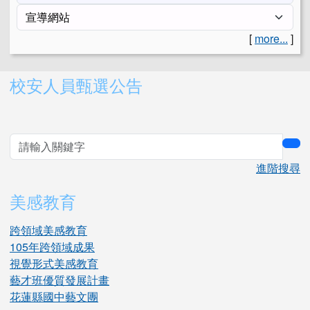
[
more...
]
右邊區域內容
校安人員甄選公告
sea
進階搜尋
美感教育
跨領域美感教育
105年跨領域成果
視覺形式美感教育
藝才班優質發展計畫
花蓮縣國中藝文團