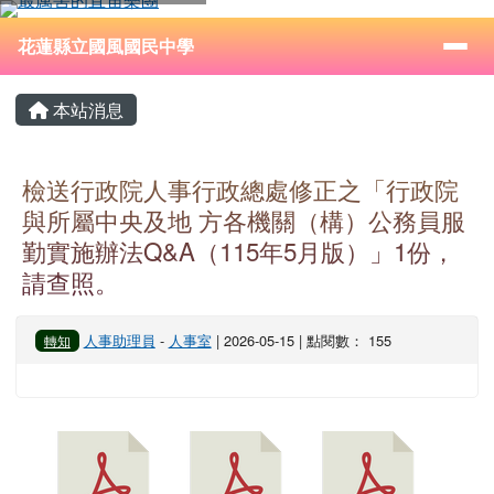
花蓮縣立國風國民中學
跳至主內容區
導覽列
⏸
花蓮縣立國風國民中學
頁尾區域
主內容區域
本站消息
檢送行政院人事行政總處修正之「行政院
與所屬中央及地 方各機關（構）公務員服
勤實施辦法Q&A（115年5月版）」1份，
請查照。
人事助理員
-
人事室
| 2026-05-15 | 點閱數： 155
轉知