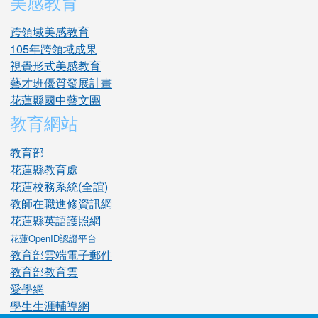
美感教育
跨領域美感教育
105年跨領域成果
視覺形式美感教育
藝才班優質發展計畫
花蓮縣國中藝文團
教育網站
教育部
花蓮縣教育處
花蓮校務系統(全誼)
教師在職進修資訊網
花蓮縣英語護照網
花蓮OpenID認證平台
教育部雲端電子郵件
教育部教育雲
愛學網
學生生涯輔導網