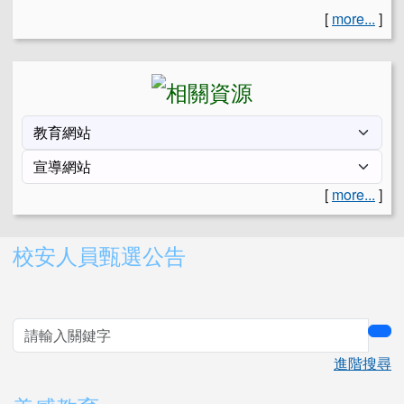
[
more...
]
[
more...
]
右邊區域內容
校安人員甄選公告
sea
進階搜尋