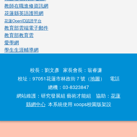
教師在職進修資訊網
花蓮縣英語護照網
花蓮OpenID認證平台
教育部雲端電子郵件
教育部教育雲
愛學網
學生生涯輔導網
校長：劉文彥 家長會長：翁睿濂
校址：97051花蓮市林政街７號（
地圖
） 電話
總機：03-8323847
網站維護：研究發展組 藝術才能組 協助：
花蓮
縣網中心
本系統使用 xoops校園版架設