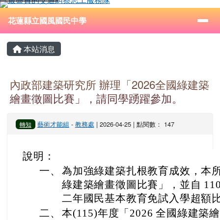
花蓮縣立國風國民中學
跳至主內容區
導覽列
⏸
花蓮縣立國風國民中學
頁尾區域
主內容區域
本站消息
內政部建築研究所 辦理「2026全國綠建築
繪畫徵圖比賽」，請同學踴躍參加。
藝術才能組
-
教務處
| 2026-04-25 | 點閱數： 147
轉知
說明：
一、
為加強綠建築扎根教育成效，本所自
綠建築繪畫徵圖比賽」，並自 11
二年國民基本教育免試入學超額
二、
本(115)年度「2026 全國綠