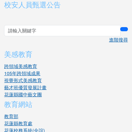
右邊區域內容
校安人員甄選公告
sea
進階搜尋
美感教育
跨領域美感教育
105年跨領域成果
視覺形式美感教育
藝才班優質發展計畫
花蓮縣國中藝文團
教育網站
教育部
花蓮縣教育處
花蓮校務系統(全誼)