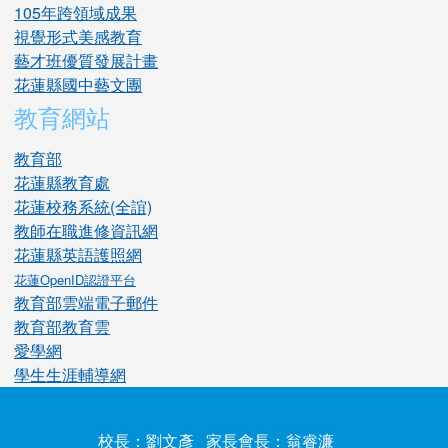
105年跨領域成果
視覺形式美感教育
藝才班優質發展計畫
花蓮縣國中藝文團
教育網站
教育部
花蓮縣教育處
花蓮校務系統(全誼)
教師在職進修資訊網
花蓮縣英語護照網
花蓮OpenID認證平台
教育部雲端電子郵件
教育部教育雲
愛學網
學生生涯輔導網
校長：劉文彥 家長會長：翁睿濂