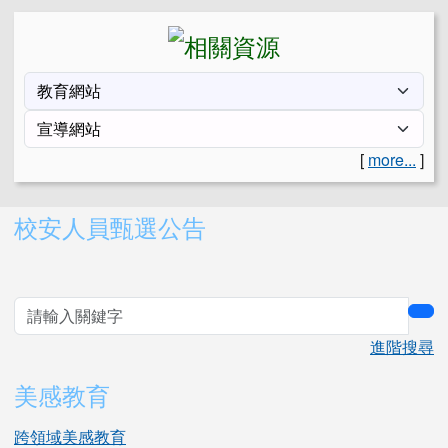
[
more...
]
右邊區域內容
校安人員甄選公告
sea
進階搜尋
美感教育
跨領域美感教育