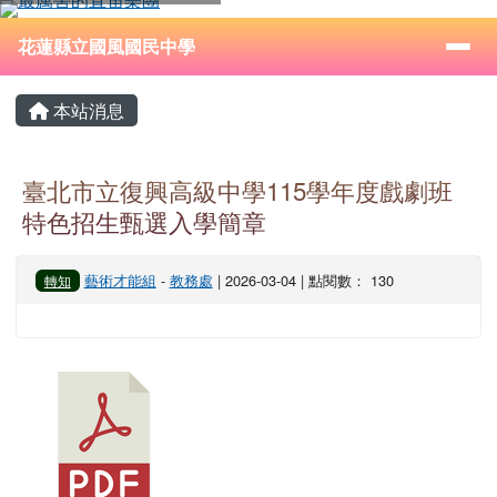
花蓮縣立國風國民中學
跳至主內容區
導覽列
⏸
花蓮縣立國風國民中學
頁尾區域
主內容區域
本站消息
臺北市立復興高級中學115學年度戲劇班
特色招生甄選入學簡章
藝術才能組
-
教務處
| 2026-03-04 | 點閱數： 130
轉知