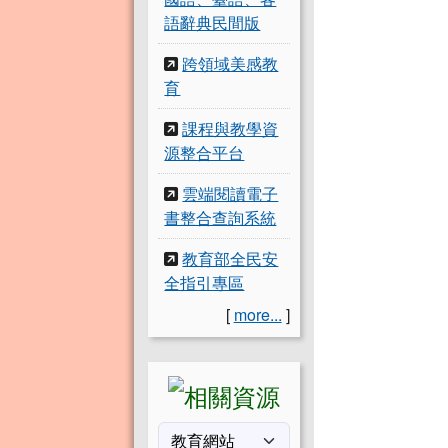
語辭典民間版
跨領域美感教
育
課程與教學資
源整合平台
雲端閱讀電子
書整合查詢系統
教育部全民安
全指引專區
[
more...
]