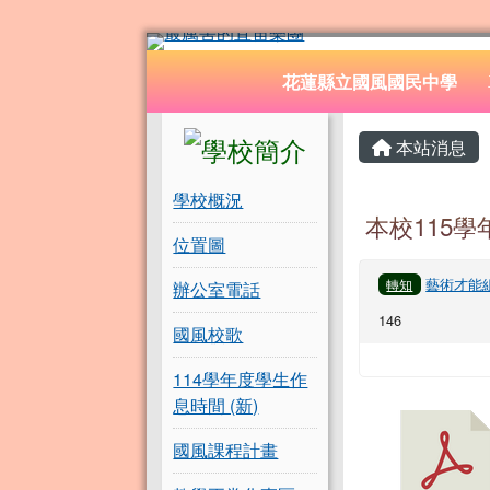
花蓮縣立國風國民中學
跳至主內容區
導覽列
花蓮縣立國風國民中學
頁尾區域
左邊區域內容
主內容
本站消息
學校概況
本校115
位置圖
藝術才能
轉知
辦公室電話
146
國風校歌
114學年度學生作
息時間 (新)
國風課程計畫