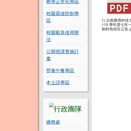
教學正常化專區
校園霸凌防制專
區
1) 台南應用科技
115 學年度七年
制特色招生公告.p
校園載具借用辦
法
公開授課實施計
畫
營養午餐專區
本土語專區
總務處