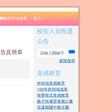
⏸
藝術領域成果
登入
右邊區域內容
校安人員甄選
公告
公告及簡章
search
進階搜尋
美感教育
跨領域美感教育
105年跨領域成果
視覺形式美感教育
藝才班優質發展計畫
花蓮縣國中藝文團