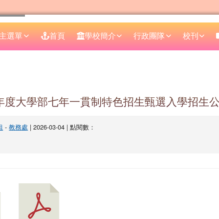
主選單
首頁
學校簡介
行政團隊
校刊
區域
學年度大學部七年一貫制特色招生甄選入學招生
組
-
教務處
| 2026-03-04 | 點閱數：