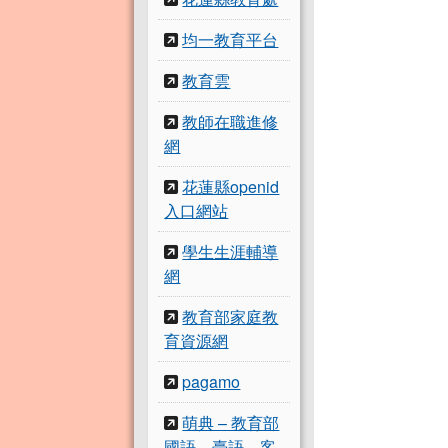
均一教育平台
教育雲
教師在職進修
網
花蓮縣openid
入口網站
學生生涯輔導
網
教育部家庭教
育資源網
pagamo
萌典 – 教育部
國語、臺語、客