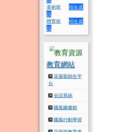
美術班
招生資
訊
體育班
招生資
訊
教育網站
花蓮親師生平
台
全誼系統
國風圖書館
國風行動學習
花蓮縣教育處