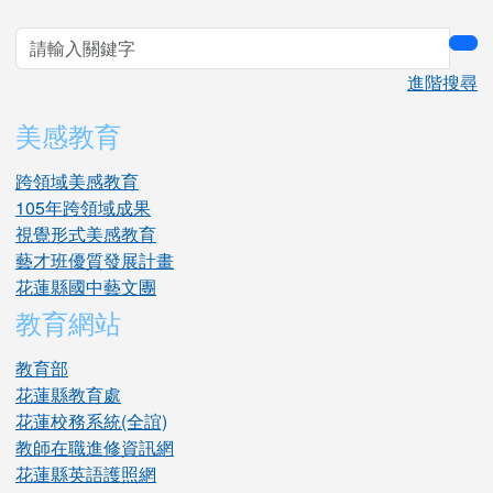
sea
進階搜尋
美感教育
跨領域美感教育
105年跨領域成果
視覺形式美感教育
藝才班優質發展計畫
花蓮縣國中藝文團
教育網站
教育部
花蓮縣教育處
花蓮校務系統(全誼)
教師在職進修資訊網
花蓮縣英語護照網