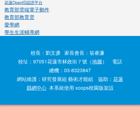
花蓮OpenID認證平台
教育部雲端電子郵件
教育部教育雲
愛學網
學生生涯輔導網
校長：劉文彥 家長會長：翁睿濂
校址：97051花蓮市林政街７號（
地圖
） 電話
總機：03-8323847
網站維護：研究發展組 藝術才能組 協助：
花蓮
縣網中心
本系統使用 xoops校園版架設