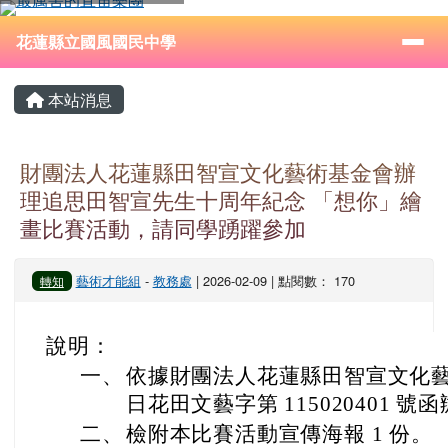
花蓮縣立國風國民中學
跳至主內容區
導覽列
⏸
花蓮縣立國風國民中學
頁尾區域
主內容區域
本站消息
財團法人花蓮縣田智宣文化藝術基金會辦
理追思田智宣先生十周年紀念 「想你」繪
畫比賽活動，請同學踴躍參加
藝術才能組
-
教務處
| 2026-02-09 | 點閱數： 170
轉知
說明：
一、
依據財團法人花蓮縣田智宣文化藝術基金
日花田文藝字第 115020401 號
二、
檢附本比賽活動宣傳海報 1 份。