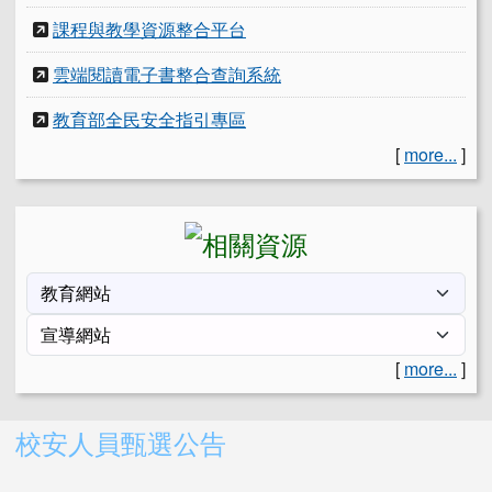
課程與教學資源整合平台
雲端閱讀電子書整合查詢系統
教育部全民安全指引專區
[
more...
]
[
more...
]
右邊區域內容
校安人員甄選公告