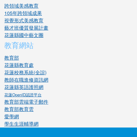
跨領域美感教育
105年跨領域成果
視覺形式美感教育
藝才班優質發展計畫
花蓮縣國中藝文團
教育網站
教育部
花蓮縣教育處
花蓮校務系統(全誼)
教師在職進修資訊網
花蓮縣英語護照網
花蓮OpenID認證平台
教育部雲端電子郵件
教育部教育雲
愛學網
學生生涯輔導網