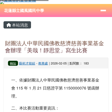
花蓮縣立國風國民中學
跳至主內容區
導覽列
⏸
花蓮縣立國風國民中學
頁尾區域
主內容區域
本站消息
財團法人中華民國佛教慈濟慈善事業基金
會辦理「美哉！靜思堂」寫生比賽
藝術才能組
-
教務處
| 2026-02-05 | 點閱數： 183
轉知
一、依據財團法人中華民國佛教慈濟慈善事業基金
會 115 年 1 月 21 日慈證字第 1150000076 號函辦
理。
二、本比賽活動重要資訊：