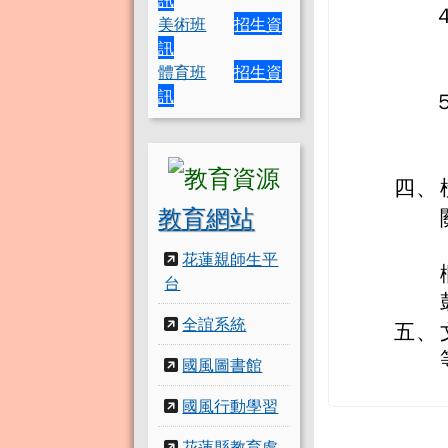
美術班
招生資
訊
體育班
招生資
訊
四、
教育網站
花蓮親師生平
台
全誼系統
五、
國風圖書館
國風行動學習
花蓮縣教育處