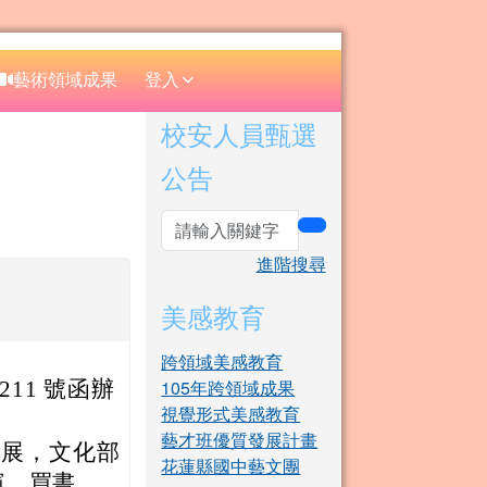
⏸
藝術領域成果
登入
右邊區域內容
校安人員甄選
公告
。
search
進階搜尋
美感教育
跨領域美感教育
105年跨領域成果
1211 號函辦
視覺形式美感教育
藝才班優質發展計畫
發展，文化部
花蓮縣國中藝文團
演、買書、