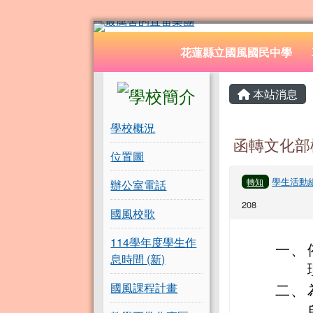
花蓮縣立國風國民中學
跳至主內容區
導覽列
花蓮縣立國風國民中學
頁尾區域
左邊區域內容
主內容
本站消息
學校概況
函轉文化部
位置圖
學生活動
轉知
辦公室電話
208
國風校歌
114學年度學生作
一、
息時間 (新)
國風課程計畫
二、