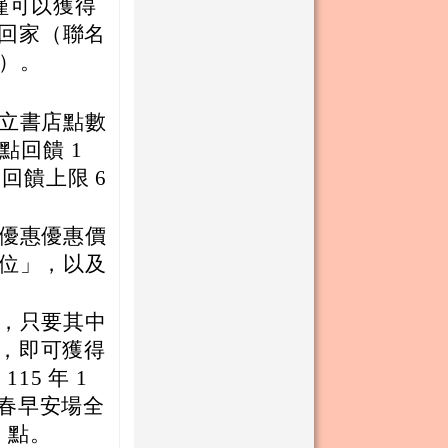
僅可以獲得
帶回家（聯名
告）。
立書店點數
點回饋 1
回饋上限 6
優惠優惠價
位」，以及
，只要其中
上，即可獲得
15 年 1
出青春早安場全
0 點。