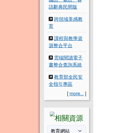
語辭典民間版
跨領域美感教
育
課程與教學資
源整合平台
雲端閱讀電子
書整合查詢系統
教育部全民安
全指引專區
[
more...
]