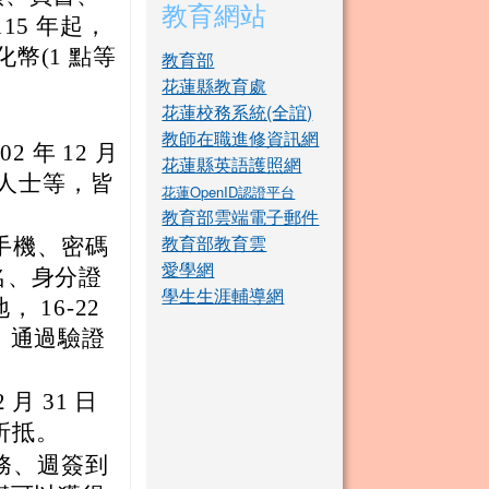
教育網站
15 年起，
化幣(1 點等
教育部
花蓮縣教育處
花蓮校務系統(全誼)
教師在職進修資訊網
2 年 12 月
花蓮縣英語護照網
國人士等，皆
花蓮OpenID認證平台
教育部雲端電子郵件
教育部教育雲
手機、密碼
愛學網
姓名、身分證
學生生涯輔導網
16-22
，通過驗證
 月 31 日
折抵。
務、週簽到