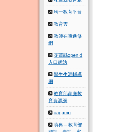
均一教育平台
教育雲
教師在職進修
網
花蓮縣openid
入口網站
學生生涯輔導
網
教育部家庭教
育資源網
pagamo
萌典 – 教育部
國語、臺語、客