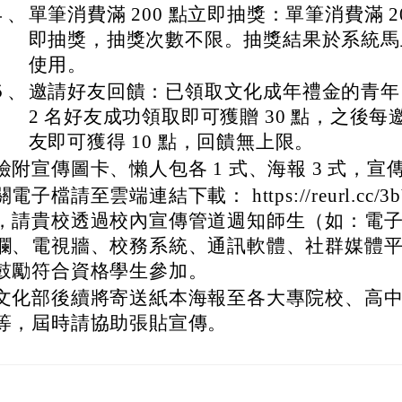
４、
單筆消費滿 200 點立即抽獎：單筆消費滿 2
即抽獎，抽獎次數不限。抽獎結果於系統馬
使用。
５、
邀請好友回饋：已領取文化成年禮金的青年
2 名好友成功領取即可獲贈 30 點，之後每邀
友即可獲得 10 點，回饋無上限。
檢附宣傳圖卡、懶人包各 1 式、海報 3 式，宣
關電子檔請至雲端連結下載： https://reurl.cc/3
，請貴校透過校內宣傳管道週知師生（如：電
欄、電視牆、校務系統、通訊軟體、社群媒體
鼓勵符合資格學生參加。
文化部後續將寄送紙本海報至各大專院校、高
等，屆時請協助張貼宣傳。