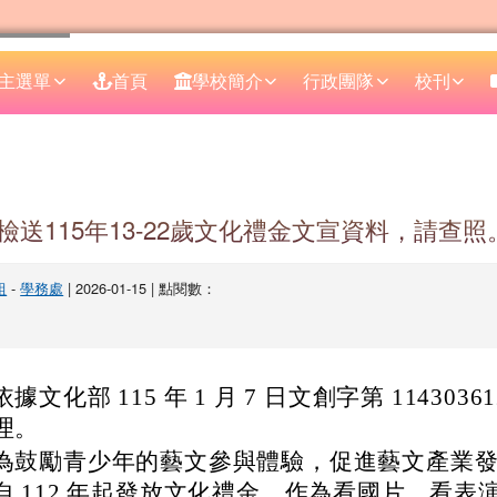
主選單
首頁
學校簡介
行政團隊
校刊
區域
檢送115年13-22歲文化禮金文宣資料，請查照
組
-
學務處
| 2026-01-15 | 點閱數：
依據文化部 115 年 1 月 7 日文創字第 1143036
理。
為鼓勵青少年的藝文參與體驗，促進藝文產業
自 112 年起發放文化禮金，作為看國片、看表