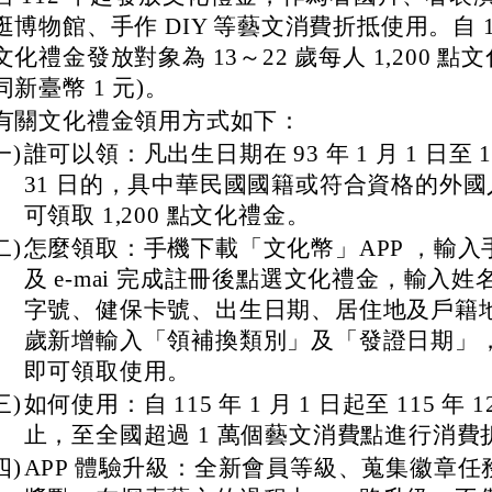
逛博物館、手作 DIY 等藝文消費折抵使用。自 1
文化禮金發放對象為 13～22 歲每人 1,200 點文
同新臺幣 1 元)。
有關文化禮金領用方式如下：
一)
誰可以領：凡出生日期在 93 年 1 月 1 日至 10
31 日的，具中華民國國籍或符合資格的外
可領取 1,200 點文化禮金。
二)
怎麼領取：手機下載「文化幣」APP ，輸入
及 e-mai 完成註冊後點選文化禮金，輸入
字號、健保卡號、出生日期、居住地及戶籍地， 
歲新增輸入「領補換類別」及「發證日期」
即可領取使用。
三)
如何使用：自 115 年 1 月 1 日起至 115 年 12
止，至全國超過 1 萬個藝文消費點進行消費
四)
APP 體驗升級：全新會員等級、蒐集徽章任