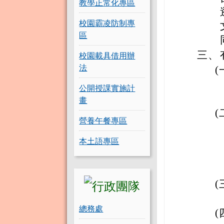
教學正常化專區
校園霸凌防制專
區
三、
校園載具借用辦
法
(
公開授課實施計
畫
(
營養午餐專區
本土語專區
(
總務處
(