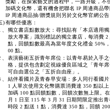
獎勵，在探索藝文的過程中，一路升級，不
加碼文化幣，還有機會把聯名 IP 周邊商品
IP 周邊商品抽/贈獎規則另於文化幣官網公
五)
有哪些優惠：
１、
獨立書店點數放大：尋找貼有「本店適用獨
放大專案」識別標誌的獨立書店，每消費 2 
點，回饋點數最高為當年度文化禮金 50%，
00 點。
２、
表演藝術五折青年席位：以青年易於入手之
格，提供包含劃定視線優良區域之「青年席
可自由選位之「五折自由座」。
３、
結伴看國片及青春早安場：多人同行看國片
1 人單次使用文化幣購票消費達 350 點以
加碼 100 點回饋點數，回饋次數無上限。在 1
月 1 日至 115 年 3 月 31 日期間限定推
時段 2 點送 1 點，消費達 350 點，回饋 20