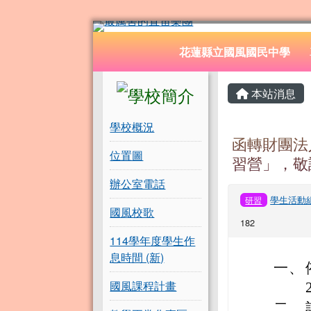
花蓮縣立國風國民中學
跳至主內容區
導覽列
花蓮縣立國風國民中學
頁尾區域
左邊區域內容
主內容
本站消息
學校概況
函轉財團法
位置圖
習營」，敬
辦公室電話
學生活動
研習
國風校歌
182
114學年度學生作
息時間 (新)
一、
國風課程計畫
二、