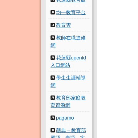
均一教育平台
教育雲
教師在職進修
網
花蓮縣openid
入口網站
學生生涯輔導
網
教育部家庭教
育資源網
pagamo
萌典 – 教育部
國語、臺語、客