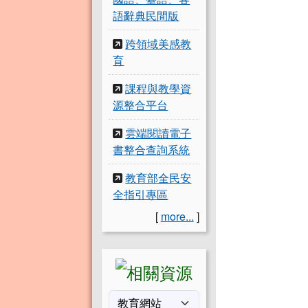
語辭典民間版
跨領域美感教
育
課程與教學資
源整合平台
雲端閱讀電子
書整合查詢系統
教育部全民安
全指引專區
[
more...
]