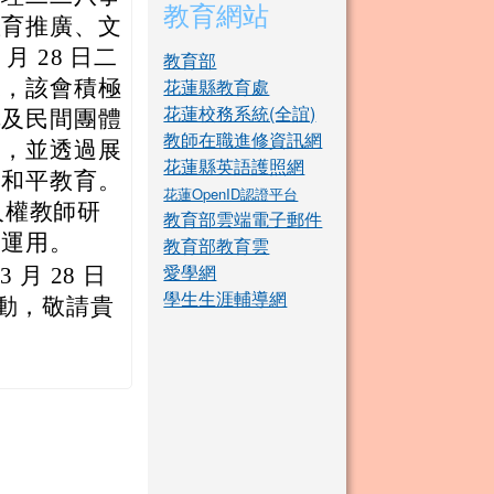
教育網站
教育推廣、文
月 28 日二
教育部
花蓮縣教育處
來，該會積極
花蓮校務系統(全誼)
構及民間團體
教師在職進修資訊網
習，並透過展
花蓮縣英語護照網
及和平教育。
花蓮OpenID認證平台
人權教師研
教育部雲端電子郵件
務運用。
教育部教育雲
愛學網
月 28 日
學生生涯輔導網
活動，敬請貴
。