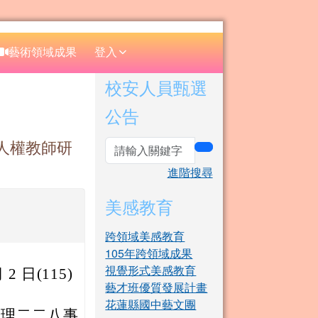
⏸
藝術領域成果
登入
右邊區域內容
校安人員甄選
公告
人權教師研
search
進階搜尋
美感教育
跨領域美感教育
105年跨領域成果
視覺形式美感教育
 日(115)
藝才班優質發展計畫
花蓮縣國中藝文團
辦理二二八事