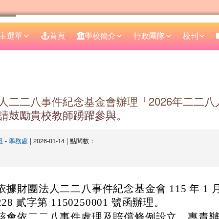
主選單
首頁
學校簡介
行政團隊
校刊
區域
人二二八事件紀念基金會辦理「2026年二二八
請鼓勵貴校教師踴躍參與。
組
-
學務處
| 2026-01-14 | 點閱數：
依據財團法人二二八事件紀念基金會 115 年 1 月 2
228 貳字第 1150250001 號函辦理。
該會依二二八事件處理及賠償條例設立，專責