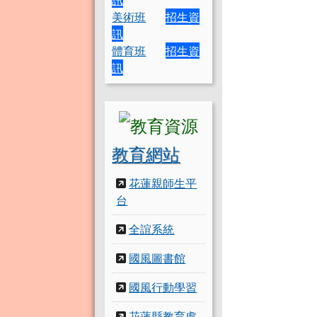
美術班
招生資
訊
體育班
招生資
訊
教育網站
花蓮親師生平
台
全誼系統
國風圖書館
國風行動學習
花蓮縣教育處