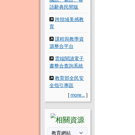
語辭典民間版
跨領域美感教
育
課程與教學資
源整合平台
雲端閱讀電子
書整合查詢系統
教育部全民安
全指引專區
[
more...
]