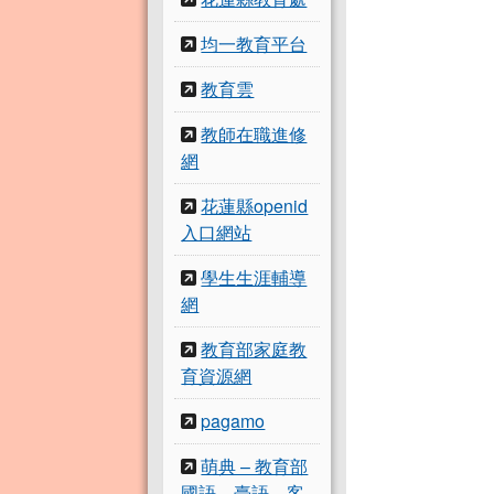
均一教育平台
教育雲
教師在職進修
網
花蓮縣openid
入口網站
學生生涯輔導
網
教育部家庭教
育資源網
pagamo
萌典 – 教育部
國語、臺語、客