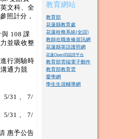
教育網站
考英文科、全
常模參照計分，
教育部
花蓮縣教育處
花蓮校務系統(全誼)
與 108 課
教師在職進修資訊網
能力並吸收整
花蓮縣英語護照網
花蓮OpenID認證平台
校進行測驗時
教育部雲端電子郵件
教育部教育雲
語溝通力競
愛學網
學生生涯輔導網
5/31 、 7/
5/31 、 7/
敬請 惠予公告