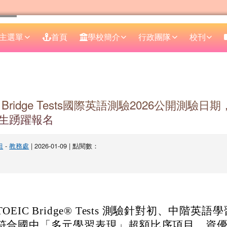
主選單
首頁
學校簡介
行政團隊
校刊
區域
 Bridge Tests國際英語測驗2026公開測驗
生踴躍報名
組
-
教務處
| 2026-01-09 | 點閱數：
TOEIC Bridge® Tests 測驗針對初、中階英
符合國中「多元學習表現」超額比序項目，資優