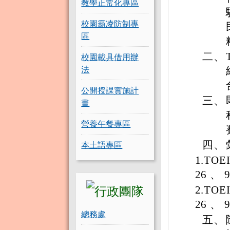
教學正常化專區
校園霸凌防制專
區
二、
校園載具借用辦
法
公開授課實施計
三、
畫
營養午餐專區
本土語專區
四、
1.TOE
26 、 9
2.TOE
26 、 9
總務處
五、