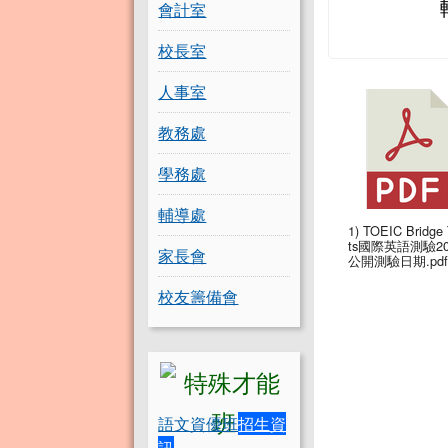
會計室
校長室
人事室
教務處
學務處
輔導處
1) TOEIC Bridge 
ts國際英語測驗20
家長會
公開測驗日期.pdf
校友籌備會
語文資優班
招生資
訊