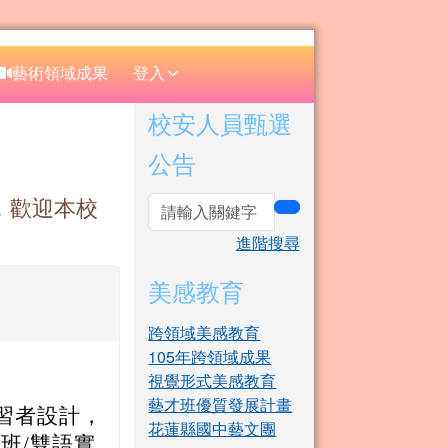
⏸
藝術領域成果
登入
右邊區域內容
校安人員甄選
公告
日期，歡迎本校
search
進階搜尋
美感教育
跨領域美感教育
105年跨領域成果
視覺形式美感教育
藝才班優質發展計畫
語學習者設計，
花蓮縣國中藝文團
班/雙語實