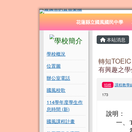
花蓮縣立國風國民中學
跳至主內容區
導覽列
花蓮縣立國風國民中學
頁尾區域
左邊區域內容
主內容
本站消息
學校概況
轉知TOEIC
位置圖
有興趣之學
辦公室電話
課程教學
招標
國風校歌
173
114學年度學生作
息時間 (新)
說明：
國風課程計畫
一、