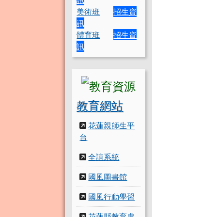
美術班
招生資
訊
體育班
招生資
訊
教育網站
花蓮親師生平
台
全誼系統
國風圖書館
國風行動學習
花蓮縣教育處