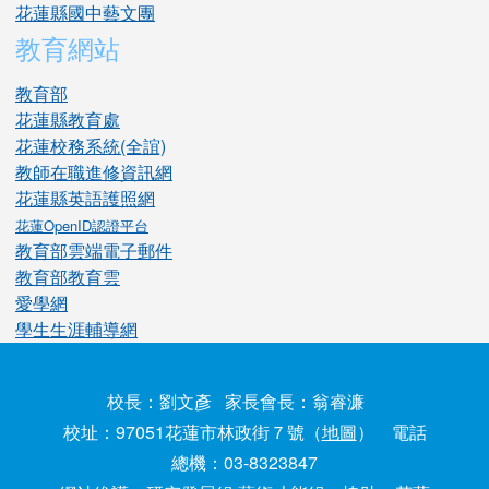
花蓮縣國中藝文團
教育網站
教育部
花蓮縣教育處
花蓮校務系統(全誼)
教師在職進修資訊網
花蓮縣英語護照網
花蓮OpenID認證平台
教育部雲端電子郵件
教育部教育雲
愛學網
學生生涯輔導網
校長：劉文彥 家長會長：翁睿濂
校址：97051花蓮市林政街７號（
地圖
） 電話
總機：03-8323847