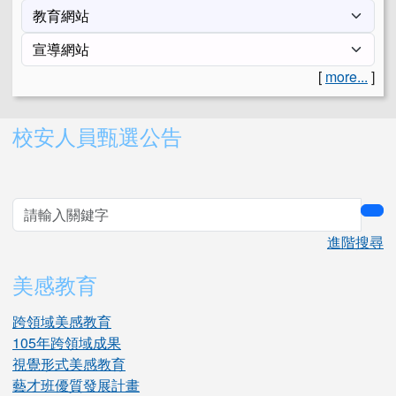
[
more...
]
右邊區域內容
校安人員甄選公告
sea
進階搜尋
美感教育
跨領域美感教育
105年跨領域成果
視覺形式美感教育
藝才班優質發展計畫