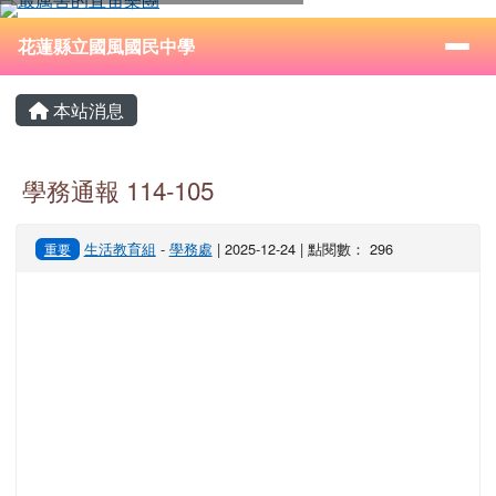
花蓮縣立國風國民中學
跳至主內容區
導覽列
⏸
花蓮縣立國風國民中學
頁尾區域
主內容區域
本站消息
學務通報 114-105
生活教育組
-
學務處
| 2025-12-24 | 點閱數： 296
重要