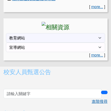
[
more...
]
[
more...
]
右邊區域內容
校安人員甄選公告
sea
進階搜尋