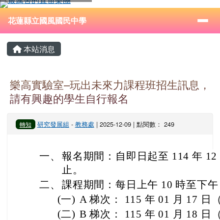
花蓮縣立國風國民中學
跳至主內容區
導覽列
⏸
花蓮縣立國風國民中學
頁尾區域
主內容區域
本站消息
樂高實驗室–玩出未來力課程班招生訊息，
請有興趣的學生自行報名
研究發展組
-
教務處
| 2025-12-09 | 點閱數： 249
轉知
一、
報名期間：自即日起至 114 年 12
止。
二、
課程期間：每日上午 10 時至下午
(一)
A 梯次： 115 年 01 月 17
(二)
B 梯次： 115 年 01 月 18